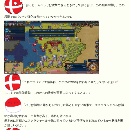
「おっと、カバラリは攻撃できるときにしておくおぶ。この画像の通り、この
段階ではパッチの強化は当たっていなかったおぶね。」
*5
「これでポワティエ陥落ね。ケバブの野望を代わりに果たしてやったおぶ
。
ここまでは準備運動、これからの決断が重要になってくるとよ。」
「パリは補給に難がある代わりに落としやすい地形で、エスクラシャペルは補
給が容易な代わり、生産力が高く、地形も硬いおぶ。
基本的に首都のエスクラシャペルを先に狙っているけど手薄な方を攻めているから状況判断
が難しいおぶ。」