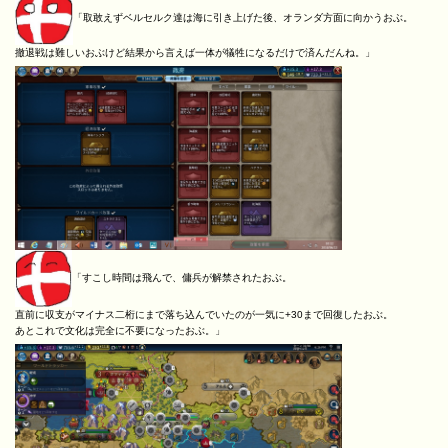
「取敢えずベルセルク達は海に引き上げた後、オランダ方面に向かうおぶ。
撤退戦は難しいおぶけど結果から言えば一体が犠牲になるだけで済んだんね。」
「すこし時間は飛んで、傭兵が解禁されたおぶ。
直前に収支がマイナス二桁にまで落ち込んでいたのが一気に+30まで回復したおぶ。
あとこれで文化は完全に不要になったおぶ。」