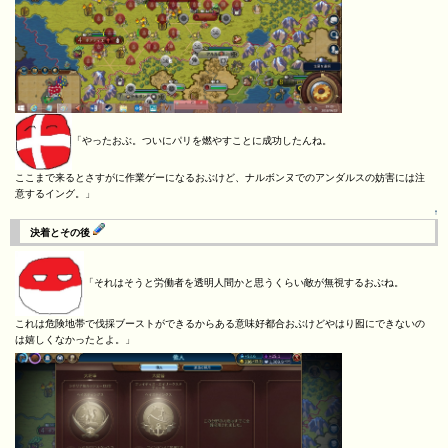
「やったおぶ。ついにパリを燃やすことに成功したんね。
ここまで来るとさすがに作業ゲーになるおぶけど、ナルボンヌでのアンダルスの妨害には注
意するイング。」
↑
決着とその後
「それはそうと労働者を透明人間かと思うくらい敵が無視するおぶね。
これは危険地帯で伐採ブーストができるからある意味好都合おぶけどやはり囮にできないの
は嬉しくなかったとよ。」