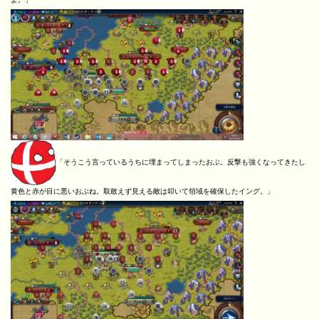
「そうこう言っているうちに埋まってしまったおぶ。反撃も強くなってきたし
黄色と赤が目に悪いおぶね。取敢えず見える敵は叩いて領域を確保したイング。」