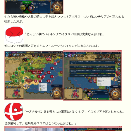
やたら強い長槍や大量の騎士に手を焼きつつもネアポリス、ついでにシチリアのバラルムも
征服したおぶ。
「恐ろしい事にバイキングのイタリア征服は史実なんおぶね。
他にロシアの起源と言えるキエフ・ルーシもバイキング由来なんおぶよ。」
「一方ナルボンヌを落とした軍隊はバレンシア、イスビリアを落としたんね。
当然勝利して、結局最終スコアはこうなったおぶね。」