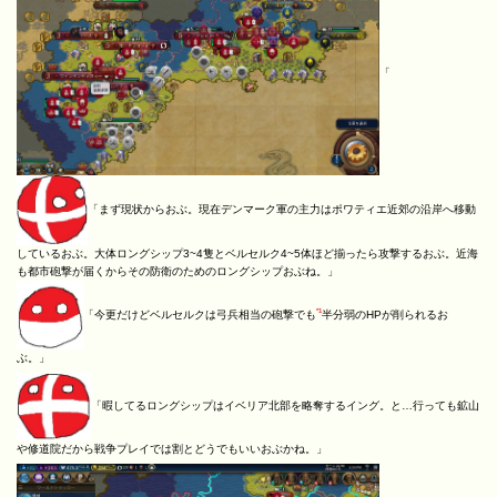
「
「まず現状からおぶ。現在デンマーク軍の主力はポワティエ近郊の沿岸へ移動
しているおぶ。大体ロングシップ3~4隻とベルセルク4~5体ほど揃ったら攻撃するおぶ。近海
も都市砲撃が届くからその防衛のためのロングシップおぶね。」
*1
「今更だけどベルセルクは弓兵相当の砲撃でも
半分弱のHPが削られるお
ぶ。」
「暇してるロングシップはイベリア北部を略奪するイング。と…行っても鉱山
や修道院だから戦争プレイでは割とどうでもいいおぶかね。」