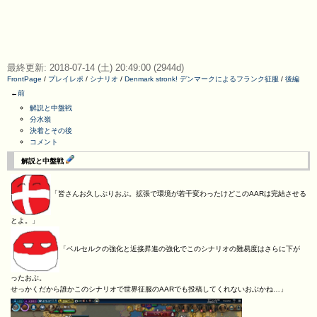
最終更新: 2018-07-14 (土) 20:49:00 (2944d)
FrontPage
/
プレイレポ
/
シナリオ
/
Denmark stronk! デンマークによるフランク征服
/
後編
←
前
解説と中盤戦
分水嶺
決着とその後
コメント
解説と中盤戦
「皆さんお久しぶりおぶ。拡張で環境が若干変わったけどこのAARは完結させる
とよ。」
「ベルセルクの強化と近接昇進の強化でこのシナリオの難易度はさらに下が
ったおぶ。
せっかくだから誰かこのシナリオで世界征服のAARでも投稿してくれないおぶかね…」