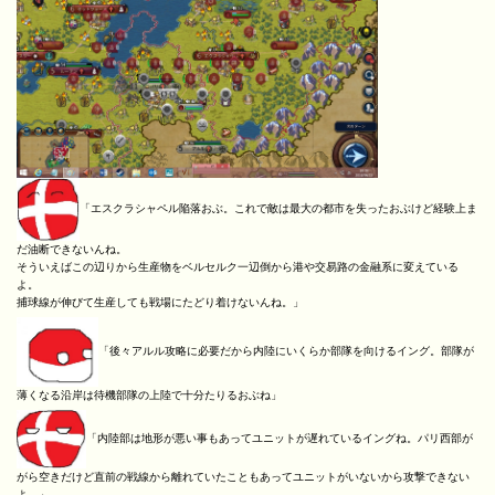
「エスクラシャペル陥落おぶ。これで敵は最大の都市を失ったおぶけど経験上ま
だ油断できないんね。
そういえばこの辺りから生産物をベルセルク一辺倒から港や交易路の金融系に変えている
よ。
捕球線が伸びて生産しても戦場にたどり着けないんね。」
「後々アルル攻略に必要だから内陸にいくらか部隊を向けるイング。部隊が
薄くなる沿岸は待機部隊の上陸で十分たりるおぶね」
「内陸部は地形が悪い事もあってユニットが遅れているイングね。パリ西部が
がら空きだけど直前の戦線から離れていたこともあってユニットがいないから攻撃できない
よ。」