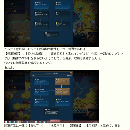
左ルートは戦闘、右ルートは補助の特性おぶね。普通であれば
【楔形陣形】→【船体の防御】→【護送船団】と進むイングけど、今回、一部のロングシッ
プは【船体の防御】を取らないようにしているおぶ。理由は後述するんね。
ついでに陸軍昇進も解説するイング。
るおぶ。
陸軍昇進は一律で【亀の守り】→【水陸両用】→【市街戦】→【親衛隊】と進めているお