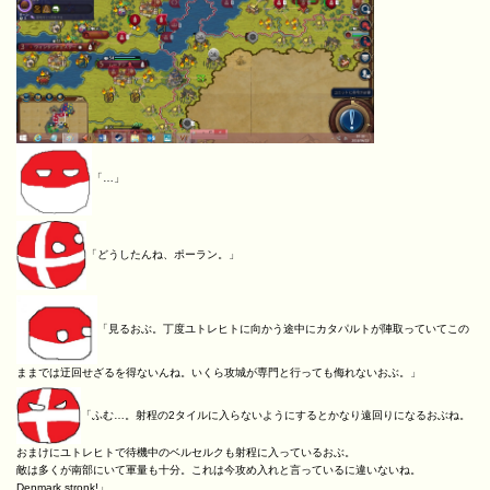
「…」
「どうしたんね、ポーラン。」
「見るおぶ。丁度ユトレヒトに向かう途中にカタパルトが陣取っていてこの
ままでは迂回せざるを得ないんね。いくら攻城が専門と行っても侮れないおぶ。」
「ふむ…。射程の2タイルに入らないようにするとかなり遠回りになるおぶね。
おまけにユトレヒトで待機中のベルセルクも射程に入っているおぶ。
敵は多くが南部にいて軍量も十分。これは今攻め入れと言っているに違いないね。
Denmark stronk!」