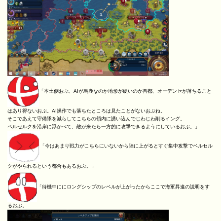
「本土側おぶ、AIが馬鹿なのか地形が硬いのか首都、オーデンセが落ちること
はあり得ないおぶ。AI操作でも落ちたところは見たことがないおぶね。
そこであえて守備隊を減らしてこちらの領内に誘い込んでじわじわ削るイング。
ベルセルクを沿岸に浮かべて、敵が来たら一方的に攻撃できるようにしているおぶ。」
「今はあまり戦力がこちらにいないから陸に上がるとすぐ集中攻撃でベルセル
クがやられるという都合もあるおぶ。」
「待機中ににロングシップのレベルが上がったからここで海軍昇進の説明をす
るおぶ。