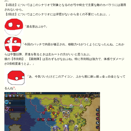
ぶ。
【1段左】についてはこのシナリオで対象となるのが弓や剣士で主要な敵のカバラリには適用
されないから。
【2段左】についてはこのシナリオには岸壁がないから全くの不要だったおぶ。」
「過去形おぶか?」
「今回のパッチで内容が修正され、移動力+1がつくようになったんね。これか
らは中盤以降、昇進を取るときは左ルートの方がいいと思うおぶ。
後の【市街戦】、【親衛隊】は言わずもがなおぶね。特に市街戦は強力で、体感でダメージ
が2倍程度違うとよ。」
「あ、今気づいたけどこのアイコン、上から順に銅→銀→金→白金となって
*2
るんね
。