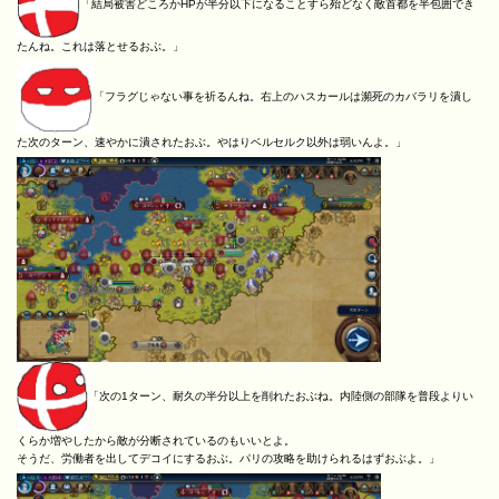
「結局被害どころかHPが半分以下になることすら殆どなく敵首都を半包囲でき
たんね。これは落とせるおぶ。」
「フラグじゃない事を祈るんね。右上のハスカールは瀕死のカバラリを潰し
た次のターン、速やかに潰されたおぶ。やはりベルセルク以外は弱いんよ。」
「次の1ターン、耐久の半分以上を削れたおぶね。内陸側の部隊を普段よりい
くらか増やしたから敵が分断されているのもいいとよ。
そうだ、労働者を出してデコイにするおぶ。パリの攻略を助けられるはずおぶよ。」