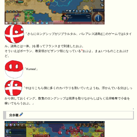
「さらにロングシップがジブラルタル、バレアレス諸島((このゲームでは1タイ
ル。諸島とは一体。)を通ってフランスまで到達したおぶ。
*6
そういえばポーラン、教皇領がビザンツ領になっている
おぶよ。まぁいつものことおぶけ
ど。
「Kurwa!」
「やはりこちら側に多くのカバラリを割いていたようね。浮かんでいる分はしっ
かり倒しておくイング。数隻のロングシップは視界を取りながらしばらく沿岸略奪で小金を
稼いでもらうおぶ。」
↑
分水嶺