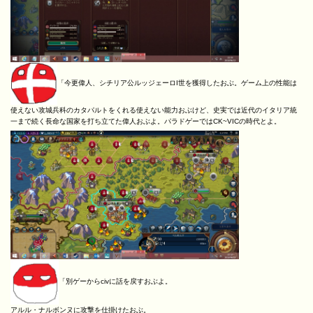
「今更偉人、シチリア公ルッジェーロI世を獲得したおぶ。ゲーム上の性能は
使えない攻城兵科のカタパルトをくれる使えない能力おぶけど、史実では近代のイタリア統
一まで続く長命な国家を打ち立てた偉人おぶよ。パラドゲーではCK~VICの時代とよ。
「別ゲーからcivに話を戻すおぶよ。
アルル・ナルボンヌに攻撃を仕掛けたおぶ。