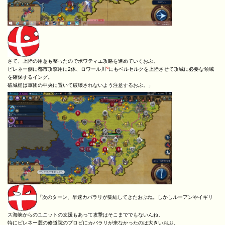
さて、上陸の用意も整ったのでポワティエ攻略を進めていくおぶ。
*3
ピレネー側に都市攻撃用に2体、ロワール川
にもベルセルクを上陸させて攻城に必要な領域
を確保するイング。
破城槌は軍団の中央に置いて破壊されないよう注意するおぶ。」
「次のターン、早速カバラリが集結してきたおぶね。しかしルーアンやイギリ
ス海峡からのユニットの支援もあって攻撃はそこまででもないんね。
特にピレネー麓の修道院のプロビにカバラリが来なかったのは大きいおぶ。