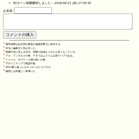
50ターン制覇勝利しました --
2018-06-21 (木) 17:05:35
お名前:
*1
都市砲撃は自文明の最高の遠隔攻撃力に依存する。
*2
本当に編集中に気が付いた。
*3
画像中央に見える河川。実際の流域よりかなり短くなっている。
*4
アル・アンダルスの事。ＰＢではムスリムは皆ケバブである。
*5
トゥール・ポワティエ間の戦いの事
*6
下のミニマップで確認可能
*7
HPの擦り減ったカタパルトがいたプロビ
*8
厳密には終盤に一体沸いた