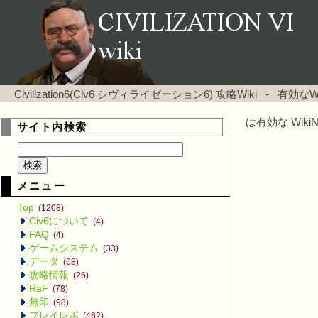
Civilization6(Civ6 シヴィライゼーション6) 攻略Wiki
-
有効なW
は有効な Wik
サイト内検索
メニュー
Top
(1208)
Civ6について
(4)
FAQ
(4)
ゲームシステム
(33)
データ
(68)
攻略情報
(26)
RaF
(78)
無印
(98)
プレイレポ
(462)