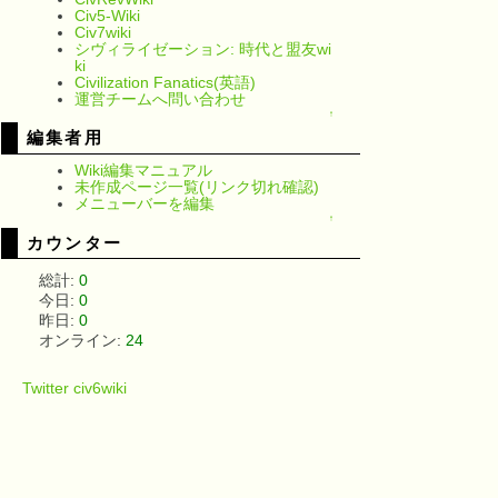
Civ5-Wiki
Civ7wiki
シヴィライゼーション: 時代と盟友wi
ki
Civilization Fanatics(英語)
運営チームへ問い合わせ
↑
編集者用
Wiki編集マニュアル
未作成ページ一覧(リンク切れ確認)
メニューバーを編集
↑
カウンター
総計:
0
今日:
0
昨日:
0
オンライン:
24
Twitter civ6wiki