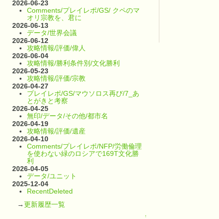
2026-06-23
Comments/プレイレポ/GS/ クペのマ
オリ宗教を、君に
2026-06-13
データ/世界会議
2026-06-12
攻略情報/評価/偉人
2026-06-04
攻略情報/勝利条件別/文化勝利
2026-05-23
攻略情報/評価/宗教
2026-04-27
プレイレポ/GS/マウソロス再び/7_あ
とがきと考察
2026-04-25
無印/データ/その他/都市名
2026-04-19
攻略情報/評価/遺産
2026-04-10
Comments/プレイレポ/NFP/労働倫理
を使わない緑のロシアで169T文化勝
利
2026-04-05
データ/ユニット
2025-12-04
RecentDeleted
→
更新履歴一覧
↑