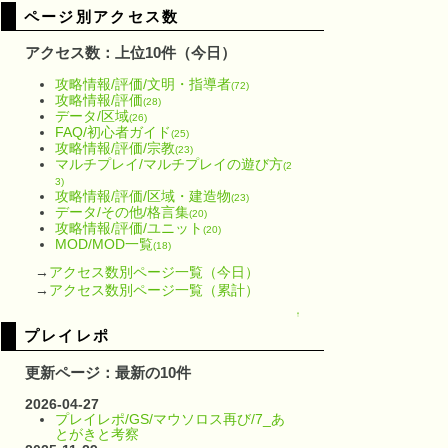
ページ別アクセス数
アクセス数：上位10件（今日）
攻略情報/評価/文明・指導者
(72)
攻略情報/評価
(28)
データ/区域
(26)
FAQ/初心者ガイド
(25)
攻略情報/評価/宗教
(23)
マルチプレイ/マルチプレイの遊び方
(2
3)
攻略情報/評価/区域・建造物
(23)
データ/その他/格言集
(20)
攻略情報/評価/ユニット
(20)
MOD/MOD一覧
(18)
→
アクセス数別ページ一覧（今日）
→
アクセス数別ページ一覧（累計）
↑
プレイレポ
更新ページ：最新の10件
2026-04-27
プレイレポ/GS/マウソロス再び/7_あ
とがきと考察