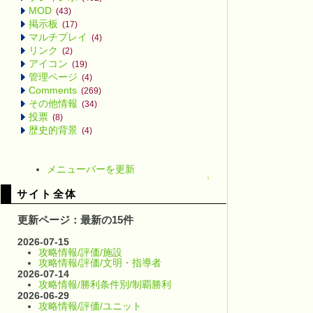
MOD
(43)
掲示板
(17)
マルチプレイ
(4)
リンク
(2)
アイコン
(19)
管理ページ
(4)
Comments
(269)
その他情報
(34)
投票
(8)
歴史的背景
(4)
メニューバーを更新
↑
サイト全体
更新ページ：最新の15件
2026-07-15
攻略情報/評価/施設
攻略情報/評価/文明・指導者
2026-07-14
攻略情報/勝利条件別/制覇勝利
2026-06-29
攻略情報/評価/ユニット