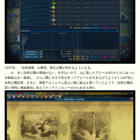
135T目、「自然保護」を獲得。国立公園が作れるようになる。
……が、全く自然公園の適地がない。仕方ないので、山に面したアピール3のタイルにあった
水銀鉱山を一個潰し、さらに隣にポタラ宮を作ってアピールを引き上げてようやく142T目に
自然公園設置。すると、偶然アルミニウム直上に既に鉱山を置いていたようで、自然公園設
置と同時に無線通信に加えてナノテクノロジーのひらめきも得た。