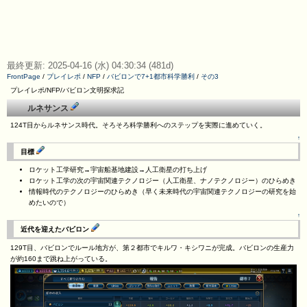
最終更新: 2025-04-16 (水) 04:30:34 (481d)
FrontPage
/
プレイレポ
/
NFP
/
バビロンで7+1都市科学勝利
/
その3
プレイレポ/NFP/バビロン文明探求記
ルネサンス
124T目からルネサンス時代。そろそろ科学勝利へのステップを実際に進めていく。
↑
目標
ロケット工学研究→宇宙船基地建設→人工衛星の打ち上げ
ロケット工学の次の宇宙関連テクノロジー（人工衛星、ナノテクノロジー）のひらめき
情報時代のテクノロジーのひらめき（早く未来時代の宇宙関連テクノロジーの研究を始
めたいので）
↑
近代を迎えたバビロン
129T目、バビロンでルール地方が、第２都市でキルワ・キシワニが完成。バビロンの生産力
が約160まで跳ね上がっている。