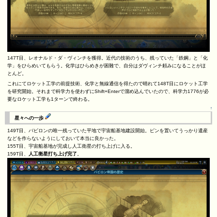
147T目、レオナルド・ダ・ヴィンチを獲得。近代の技術のうち、残っていた「鉄鋼」と「化
学」をひらめいてもらう。化学はひらめきが困難で、自分はダヴィンチ頼みになることがほ
とんど。
これにてロケット工学の前提技術、化学と無線通信を得たので晴れて148T目にロケット工学
を研究開始。それまで科学力を使わずにShift+Enterで溜め込んでいたので、科学力1776が必
要なロケット工学も1ターンで終わる。
↑
星々への一歩
149T目、バビロンの唯一残っていた平地で宇宙船基地建設開始。ピンを置いてうっかり遺産
などを作らないようにしておいて本当に良かった。
155T目、宇宙船基地が完成し人工衛星の打ち上げに入る。
159T目、
人工衛星打ち上げ完了
。