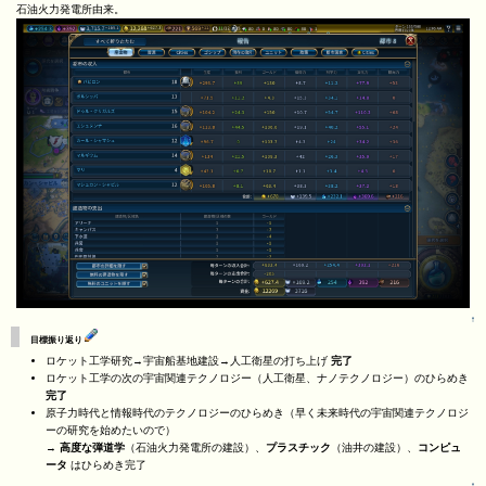
石油火力発電所由来。
↑
目標振り返り
ロケット工学研究→宇宙船基地建設→人工衛星の打ち上げ
完了
ロケット工学の次の宇宙関連テクノロジー（人工衛星、ナノテクノロジー）のひらめき
完了
原子力時代と情報時代のテクノロジーのひらめき（早く未来時代の宇宙関連テクノロジ
ーの研究を始めたいので）
→
高度な弾道学
（石油火力発電所の建設）、
プラスチック
（油井の建設）、
コンピュ
ータ
はひらめき完了
↑