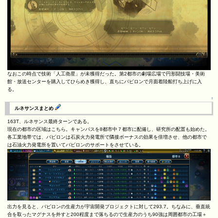
なおこの時点で技術「人工衛星」が未獲得だった。第2都市の劇場広場で円形闘技場・美術
館・放送センターを購入してひらめき獲得し、直ちにバビロンで月面着陸船打ち上げに入
る。
↑
ルネサンスまとめ
163T、ルネサンス最終ターンである。
現在の都市の区域はこちら。キャンパスを8都市中７都市に配備し、研究所の配置も始めた。
各工業地帯では、バビロンは石炭火力発電所で隣接ボーナスの効果を倍増させ、他の都市で
は石油火力発電所を置いてバビロンのサポートをさせている。
出力を見ると、バビロンの生産力が宇宙開発プロジェクトに対して293.7。ちなみに、垂直統
合を取ったマグナスを外すと200程度まで落ちるので生産力のうち90強は周囲都市の工場＋