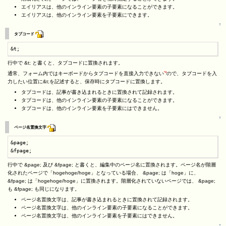
エイリアスは、他のインライン要素の子要素になることができます。
エイリアスは、他のインライン要素を子要素にできます。
↑
タブコード
&t;
行中で &t; と書くと、タブコードに置換されます。
*4
通常、フォーム内ではキーボードからタブコードを直接入力できない
ので、タブコードを入
力したい位置に&t;を記述すると、保存時にタブコードに置換します。
タブコードは、記事が書き込まれるときに置換されて記録されます。
タブコードは、他のインライン要素の子要素になることができます。
タブコードは、他のインライン要素を子要素にはできません。
↑
ページ名置換文字
&page;

&fpage;
行中で &page; 及び &fpage; と書くと、編集中のページ名に置換されます。ページ名が階層
化されたページで「hogehoge/hoge」となっている場合、 &page; は「hoge」に、
&fpage; は「hogehoge/hoge」に置換されます。階層化されていないページでは、 &page;
も &fpage; も同じになります。
ページ名置換文字は、記事が書き込まれるときに置換されて記録されます。
ページ名置換文字は、他のインライン要素の子要素になることができます。
ページ名置換文字は、他のインライン要素を子要素にはできません。
↑