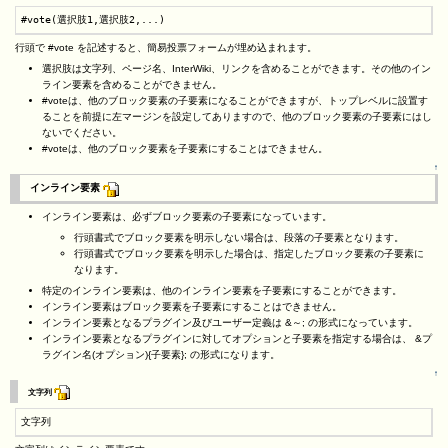
#vote(選択肢1,選択肢2,...)
行頭で #vote を記述すると、簡易投票フォームが埋め込まれます。
選択肢は文字列、ページ名、InterWiki、リンクを含めることができます。その他のイン
ライン要素を含めることができません。
#voteは、他のブロック要素の子要素になることができますが、トップレベルに設置す
ることを前提に左マージンを設定してありますので、他のブロック要素の子要素にはし
ないでください。
#voteは、他のブロック要素を子要素にすることはできません。
↑
インライン要素
インライン要素は、必ずブロック要素の子要素になっています。
行頭書式でブロック要素を明示しない場合は、段落の子要素となります。
行頭書式でブロック要素を明示した場合は、指定したブロック要素の子要素に
なります。
特定のインライン要素は、他のインライン要素を子要素にすることができます。
インライン要素はブロック要素を子要素にすることはできません。
インライン要素となるプラグイン及びユーザー定義は &～; の形式になっています。
インライン要素となるプラグインに対してオプションと子要素を指定する場合は、 &プ
ラグイン名(オプション){子要素}; の形式になります。
↑
文字列
文字列