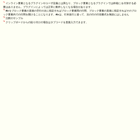
*1
インライン要素となるプラグインやユーザ定義とは異なり、ブロック要素となるプラグインでは終端に;を付加する必
要はありません。プラグインによっては正常に動作しなくなる場合があります。
*2
#brをブロック要素の直後の空行の次に指定すればブロック要素間の行間、ブロック要素の直後に指定すればそのブロ
ック要素内での行間を開けることになります。#brは、行末改行と違って、次の行の行頭書式を無効にはしません
*3
注釈のサンプル
*4
クリップボードからの貼り付けの場合はタブコードを直接入力できます。