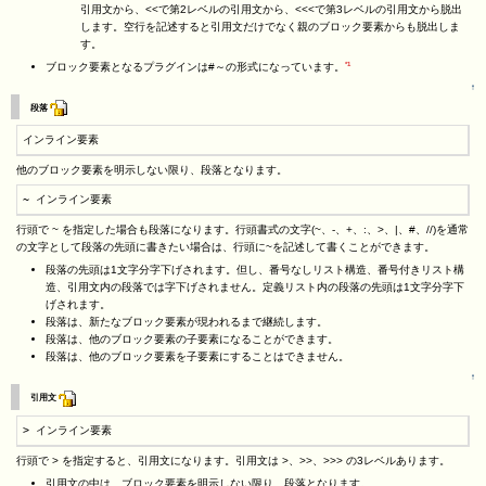
引用文から、<<で第2レベルの引用文から、<<<で第3レベルの引用文から脱出
します。空行を記述すると引用文だけでなく親のブロック要素からも脱出しま
す。
*1
ブロック要素となるプラグインは#～の形式になっています。
↑
段落
インライン要素
他のブロック要素を明示しない限り、段落となります。
~ インライン要素
行頭で ~ を指定した場合も段落になります。行頭書式の文字(~、-、+、:、>、|、#、//)を通常
の文字として段落の先頭に書きたい場合は、行頭に~を記述して書くことができます。
段落の先頭は1文字分字下げされます。但し、番号なしリスト構造、番号付きリスト構
造、引用文内の段落では字下げされません。定義リスト内の段落の先頭は1文字分字下
げされます。
段落は、新たなブロック要素が現われるまで継続します。
段落は、他のブロック要素の子要素になることができます。
段落は、他のブロック要素を子要素にすることはできません。
↑
引用文
> インライン要素
行頭で > を指定すると、引用文になります。引用文は >、>>、>>> の3レベルあります。
引用文の中は、ブロック要素を明示しない限り、段落となります。