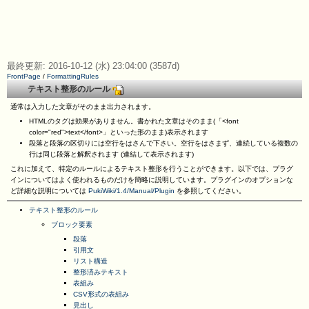
最終更新: 2016-10-12 (水) 23:04:00 (3587d)
FrontPage
/
FormattingRules
テキスト整形のルール
通常は入力した文章がそのまま出力されます。
HTMLのタグは効果がありません。書かれた文章はそのまま(「<font
color="red">text</font>」といった形のまま)表示されます
段落と段落の区切りには空行をはさんで下さい。空行をはさまず、連続している複数の
行は同じ段落と解釈されます (連結して表示されます)
これに加えて、特定のルールによるテキスト整形を行うことができます。以下では、プラグ
インについてはよく使われるものだけを簡略に説明しています。プラグインのオプションな
ど詳細な説明については
PukiWiki/1.4/Manual/Plugin
を参照してください。
テキスト整形のルール
ブロック要素
段落
引用文
リスト構造
整形済みテキスト
表組み
CSV形式の表組み
見出し