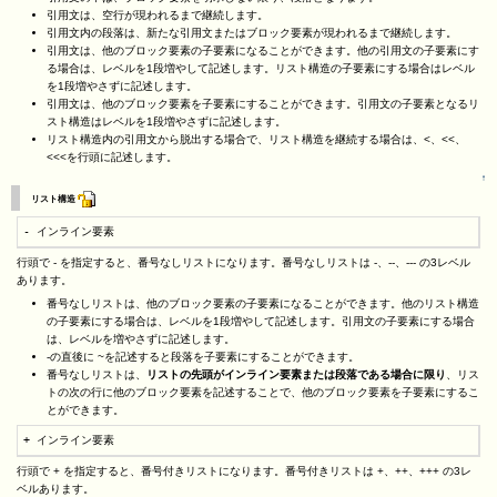
引用文は、空行が現われるまで継続します。
引用文内の段落は、新たな引用文またはブロック要素が現われるまで継続します。
引用文は、他のブロック要素の子要素になることができます。他の引用文の子要素にす
る場合は、レベルを1段増やして記述します。リスト構造の子要素にする場合はレベル
を1段増やさずに記述します。
引用文は、他のブロック要素を子要素にすることができます。引用文の子要素となるリ
スト構造はレベルを1段増やさずに記述します。
リスト構造内の引用文から脱出する場合で、リスト構造を継続する場合は、<、<<、
<<<を行頭に記述します。
↑
リスト構造
- インライン要素
行頭で - を指定すると、番号なしリストになります。番号なしリストは -、--、--- の3レベル
あります。
番号なしリストは、他のブロック要素の子要素になることができます。他のリスト構造
の子要素にする場合は、レベルを1段増やして記述します。引用文の子要素にする場合
は、レベルを増やさずに記述します。
-の直後に ~を記述すると段落を子要素にすることができます。
番号なしリストは、
リストの先頭がインライン要素または段落である場合に限り
、リス
トの次の行に他のブロック要素を記述することで、他のブロック要素を子要素にするこ
とができます。
+ インライン要素
行頭で + を指定すると、番号付きリストになります。番号付きリストは +、++、+++ の3レ
ベルあります。