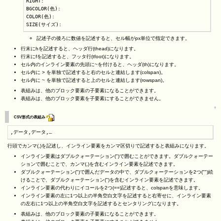
RIGHT:

BGCOLOR(色):

COLOR(色):

SIZE(サイズ):
記述子の後ろに数値を記述すると、セル幅がpx単位で指定できます。
行末にhを記述すると、ヘッダ行(thead)になります。
行末にfを記述すると、フッタ行(tfoot)になります。
セル内のインライン要素の先頭に~を付けると、ヘッダ(th)になります。
セル内に > を単独で記述すると右のセルと連結します(colspan)。
セル内に ~ を単独で記述すると上のセルと連結します(rowspan)。
表組みは、他のブロック要素の子要素になることができます。
表組みは、他のブロック要素を子要素にすることができません。
↑
CSV形式の表組み
,データ,データ,…
行頭でカンマ(,)を記述し、インライン要素をカンマ区切りで記述すると表組みになります。
インライン要素はダブルクォーテーション(")で囲むことができます。ダブルクォーテー
ションで囲むことで、カンマ(,)を含むインライン要素を記述できます。
ダブルクォーテーション(")で囲んだデータの中で、ダブルクォーテーションを2つ("")続
けることで、ダブルクォーテーション(")を含むインライン要素を記述できます。
インライン要素の代わりにイコールを2つ(==)記述すると、colspanを意味します。
インライン要素の左に1つ以上の半角空白文字を記述すると右寄せに、インライン要素
の左右に1つ以上の半角空白文字を記述するとセンタリングになります。
表組みは、他のブロック要素の子要素になることができます。