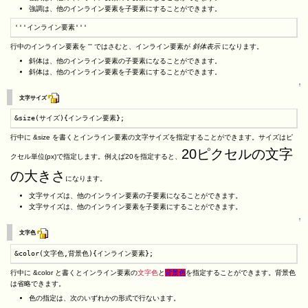
強調は、他のインライン要素を子要素にすることができます。
'''インライン要素'''
行中のインライン要素を ''' ではさむと、インライン要素が
斜体表示
になります。
斜体は、他のインライン要素の子要素になることができます。
斜体は、他のインライン要素を子要素にすることができます。
↑
文字サイズ
&size(サイズ){インライン要素};
行中に &size を書くとインライン要素の文字サイズを指定することができます。サイズはピ
20ピクセルの文字
クセル単位(px)で指定します。例えば20を指定すると、
の大きさ
になります。
文字サイズは、他のインライン要素の子要素になることができます。
文字サイズは、他のインライン要素を子要素にすることができます。
↑
文字色
&color(文字色,背景色){インライン要素};
行中に &color と書くとインライン要素の
文字色
と
背景色
を指定することができます。背景色
は省略できます。
色の指定は、次のいずれかの形式で行ないます。