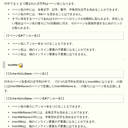
行中で [[ と ]] で囲まれた文字列はページ名になります。
ページ名の中には、全角文字、記号、数字、半角空白文字を含めることができます。
ページ名の中には、"#&<> を含めることはできません。
すでに存在するページであればそのページへのリンクが自動的に貼られます。存在しな
い場合はページ名の後ろに?が自動的に付き、そのページを新規作成するためのリンク
が貼られます。
[[ページ名#アンカー名]]
ページ名にアンカー名をつけることもできます。
ページ名は、他のインライン要素の子要素になることができます。
ページ名は、他のインライン要素を子要素にはできません。
↑
InterWiki
[[InterWikiName:ページ名]]
行中のページ名形式の文字列の中で、: で2つの文字列を区切るとInterWikiになります。:の前
にはInterWikiNameのページで定義したInterWikiNameを、: の後ろにはページ名を記述しま
す。
[[InterWikiName:ページ名#アンカー名]]
ページ名の後ろにアンカー名をつけることもできます。
InterWikiNameの中には、全角文字を含めることができます。
InterWikiNameの中には、半角空白文字を含めるができます。
InterWikiは、他のインライン要素の子要素になることができます。
InterWikiは、他のインライン要素を子要素にはできません。