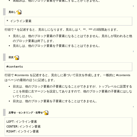
表組みは、他のブロック要素を子要素にすることができません。
↑
見出し
* インライン要素
行頭で * を記述すると、見出しになります。見出しは *、**、*** の3段階あります。
見出しは、他のブロック要素の子要素になることはできません。見出しが現われると他
のブロック要素は終了します。
見出しは、他のブロック要素を子要素にすることはできません。
↑
目次
#contents
行頭で #contents を記述すると、見出しに基づいて目次を作成します。一般的に #contents
はページの最初のほうに記述します。
目次は、他のブロック要素の子要素になることができますが、トップレベルに設置する
ことを前提に左マージンを設定してありますので、他のブロック要素の子要素にはしな
いでください。
目次は、他のブロック要素を子要素にすることはできません。
↑
左寄せ・センタリング・右寄せ
LEFT:インライン要素

CENTER:インライン要素

RIGHT:インライン要素