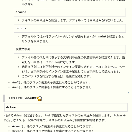
みません。
around
テキストの回り込みを指定します。デフォルトでは回り込みを行ないません。
nolink
デフォルトでは添付ファイルへのリンクが張られますが、nolinkを指定すると
リンクを張りません。
代替文字列
ファイル名の代わりに表示する文字列や画像の代替文字列を指定できます。指
定しない場合は、ファイル名になります。
代替文字列には文字列以外のインライン要素を含めることはできません。ペー
ジ名、文字列以外のインライン要素を記述しても文字列として扱われます。
このパラメタを指定する場合は、最後に記述します。
#refは、他のブロック要素の子要素になることができます。
#refは、他のブロック要素を子要素にすることはできません。
↑
テキストの回り込みの解除
#clear
行頭で #clear を記述すると、 #ref で指定したテキストの回り込みを解除します。 #clear を
指定しなくても、記事の末尾でテキストの回り込みが自動的に解除されます。
#clearは、他のブロック要素の子要素になることができます。
#clearは、他のブロック要素を子要素にすることができません。