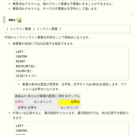
整形済みテキストは、他のブロック要素を子要素にすることができません。
整形済みテキストは、すべての子要素を文字列として扱います。
↑
表組み
| インライン要素 | インライン要素 |
行頭から | でインライン要素を区切ることで表組みになります。
各要素の先頭に下記の記述子を指定できます。
LEFT:

CENTER:

RIGHT:

BGCOLOR(色):

COLOR(色):

SIZE(サイズ):
要素の表示位置及び背景色・文字色・文字サイズ(px単位)を指定します。デフ
ォルトは左寄せになります。
表組みの
各セルの要素の配置に
関するサンプル
左寄せ
センタリング
右寄せ
右寄せ
左寄せ
センタリング
行末にcを記述すると、書式指定行となります。書式指定行では、次の記述子が指定で
きます。
LEFT:

CENTER:
