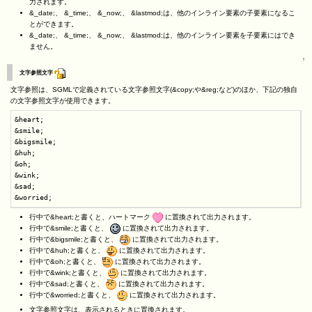
力されます。
&_date;、 &_time;、 &_now;、 &lastmod;は、他のインライン要素の子要素になるこ
とができます。
&_date;、 &_time;、 &_now;、 &lastmod;は、他のインライン要素を子要素にはでき
ません。
↑
文字参照文字
文字参照は、SGMLで定義されている文字参照文字(&copy;や&reg;など)のほか、下記の独自
の文字参照文字が使用できます。
&heart;

&smile;

&bigsmile;

&huh;

&oh;

&wink;

&sad;

&worried;
行中で&heart;と書くと、ハートマーク
に置換されて出力されます。
行中で&smile;と書くと、
に置換されて出力されます。
行中で&bigsmile;と書くと、
に置換されて出力されます。
行中で&huh;と書くと、
に置換されて出力されます。
行中で&oh;と書くと、
に置換されて出力されます。
行中で&wink;と書くと、
に置換されて出力されます。
行中で&sad;と書くと、
に置換されて出力されます。
行中で&worried;と書くと、
に置換されて出力されます。
文字参照文字は、表示されるときに置換されます。