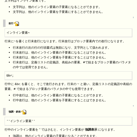
文字列はインライン要素です。
文字列は、他のインライン要素の子要素になることができます。
文字列は、他のインライン要素を子要素にすることができません。
↑
改行
インライン要素~
行末に~を書くと行末改行になります。行末改行はブロック要素内での改行になります。
行末改行の次の行の行頭書式は無効になり、文字列として扱われます。
行末改行は、他のインライン要素の子要素になることはできません。
行末改行は、他のインライン要素を子要素にすることはできません。
行末改行は、定義リストの定義語、表組みの要素、#で始まるブロック要素のパラメタ
の中では使用できません。
&br;
行中に &br; を書くと、そこで改行されます。行末の ~ と違い、定義リストの定義語や表組の
要素、# で始まるブロック要素のパラメタの中でも使用できます。
行中改行は、他のインライン要素の子要素になることができます。
行中改行は、他のインライン要素を子要素にすることはできません。
↑
強調・斜体
''インライン要素''
行中のインライン要素を '' ではさむと、インライン要素が
強調表示
になります。
強調は、他のインライン要素の子要素になることができます。