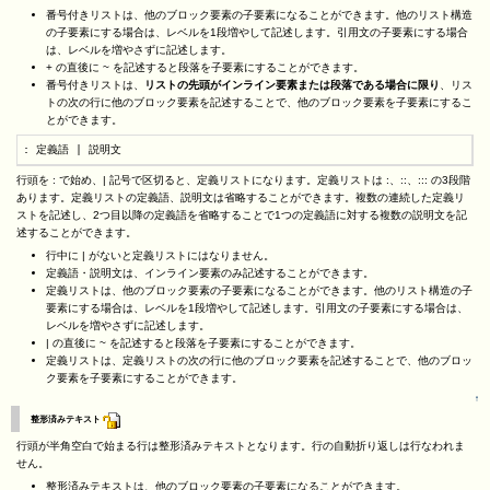
番号付きリストは、他のブロック要素の子要素になることができます。他のリスト構造
の子要素にする場合は、レベルを1段増やして記述します。引用文の子要素にする場合
は、レベルを増やさずに記述します。
+ の直後に ~ を記述すると段落を子要素にすることができます。
番号付きリストは、
リストの先頭がインライン要素または段落である場合に限り
、リス
トの次の行に他のブロック要素を記述することで、他のブロック要素を子要素にするこ
とができます。
: 定義語 | 説明文
行頭を : で始め、| 記号で区切ると、定義リストになります。定義リストは :、::、::: の3段階
あります。定義リストの定義語、説明文は省略することができます。複数の連続した定義リ
ストを記述し、2つ目以降の定義語を省略することで1つの定義語に対する複数の説明文を記
述することができます。
行中に | がないと定義リストにはなりません。
定義語・説明文は、インライン要素のみ記述することができます。
定義リストは、他のブロック要素の子要素になることができます。他のリスト構造の子
要素にする場合は、レベルを1段増やして記述します。引用文の子要素にする場合は、
レベルを増やさずに記述します。
| の直後に ~ を記述すると段落を子要素にすることができます。
定義リストは、定義リストの次の行に他のブロック要素を記述することで、他のブロッ
ク要素を子要素にすることができます。
↑
整形済みテキスト
行頭が半角空白で始まる行は整形済みテキストとなります。行の自動折り返しは行なわれま
せん。
整形済みテキストは、他のブロック要素の子要素になることができます。