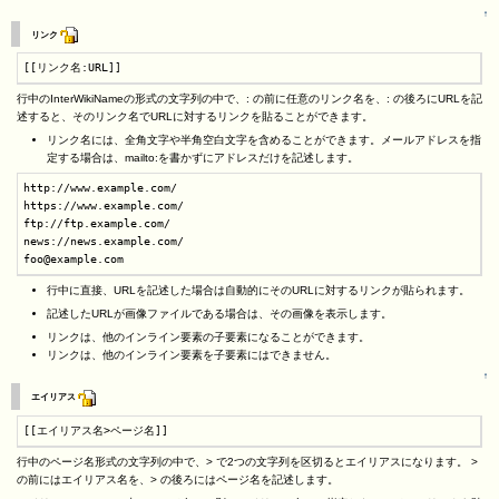
↑
リンク
[[リンク名:URL]]
行中のInterWikiNameの形式の文字列の中で、: の前に任意のリンク名を、: の後ろにURLを記
述すると、そのリンク名でURLに対するリンクを貼ることができます。
リンク名には、全角文字や半角空白文字を含めることができます。メールアドレスを指
定する場合は、mailto:を書かずにアドレスだけを記述します。
http://www.example.com/

https://www.example.com/

ftp://ftp.example.com/

news://news.example.com/

foo@example.com
行中に直接、URLを記述した場合は自動的にそのURLに対するリンクが貼られます。
記述したURLが画像ファイルである場合は、その画像を表示します。
リンクは、他のインライン要素の子要素になることができます。
リンクは、他のインライン要素を子要素にはできません。
↑
エイリアス
[[エイリアス名>ページ名]]
行中のページ名形式の文字列の中で、> で2つの文字列を区切るとエイリアスになります。 >
の前にはエイリアス名を、> の後ろにはページ名を記述します。