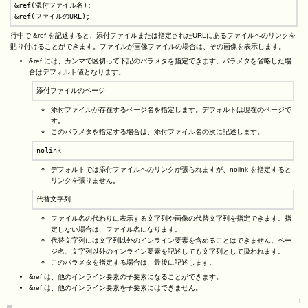
&ref(添付ファイル名);

&ref(ファイルのURL);
行中で &ref を記述すると、添付ファイルまたは指定されたURLにあるファイルへのリンクを
貼り付けることができます。ファイルが画像ファイルの場合は、その画像を表示します。
&ref には、カンマで区切って下記のパラメタを指定できます。パラメタを省略した場
合はデフォルト値となります。
添付ファイルのページ
添付ファイルが存在するページ名を指定します。デフォルトは現在のページで
す。
このパラメタを指定する場合は、添付ファイル名の次に記述します。
nolink
デフォルトでは添付ファイルへのリンクが張られますが、nolink を指定すると
リンクを張りません。
代替文字列
ファイル名の代わりに表示する文字列や画像の代替文字列を指定できます。指
定しない場合は、ファイル名になります。
代替文字列には文字列以外のインライン要素を含めることはできません。ペー
ジ名、文字列以外のインライン要素を記述しても文字列として扱われます。
このパラメタを指定する場合は、最後に記述します。
&ref は、他のインライン要素の子要素になることができます。
&ref は、他のインライン要素を子要素にはできません。
↑