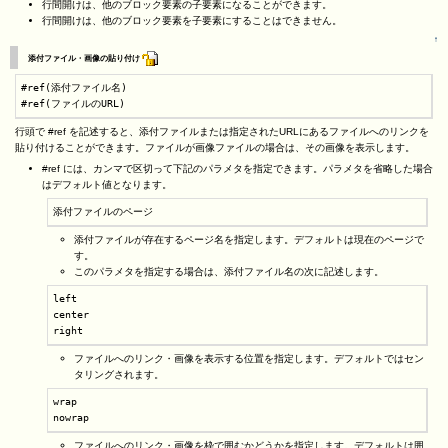
行間開けは、他のブロック要素の子要素になることができます。
行間開けは、他のブロック要素を子要素にすることはできません。
↑
添付ファイル・画像の貼り付け
#ref(添付ファイル名)

#ref(ファイルのURL)
行頭で #ref を記述すると、添付ファイルまたは指定されたURLにあるファイルへのリンクを
貼り付けることができます。ファイルが画像ファイルの場合は、その画像を表示します。
#ref には、カンマで区切って下記のパラメタを指定できます。パラメタを省略した場合
はデフォルト値となります。
添付ファイルのページ
添付ファイルが存在するページ名を指定します。デフォルトは現在のページで
す。
このパラメタを指定する場合は、添付ファイル名の次に記述します。
left

center

right
ファイルへのリンク・画像を表示する位置を指定します。デフォルトではセン
タリングされます。
wrap

nowrap
ファイルへのリンク・画像を枠で囲むかどうかを指定します。デフォルトは囲