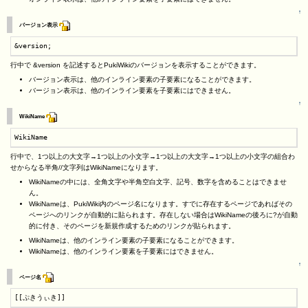
↑
バージョン表示
&version;
行中で &version を記述するとPukiWikiのバージョンを表示することができます。
バージョン表示は、他のインライン要素の子要素になることができます。
バージョン表示は、他のインライン要素を子要素にはできません。
↑
WikiName
WikiName
行中で、1つ以上の大文字→1つ以上の小文字→1つ以上の大文字→1つ以上の小文字の組合わ
せからなる半角//文字列はWikiNameになります。
WikiNameの中には、全角文字や半角空白文字、記号、数字を含めることはできませ
ん。
WikiNameは、PukiWiki内のページ名になります。すでに存在するページであればその
ページへのリンクが自動的に貼られます。存在しない場合はWikiNameの後ろに?が自動
的に付き、そのページを新規作成するためのリンクが貼られます。
WikiNameは、他のインライン要素の子要素になることができます。
WikiNameは、他のインライン要素を子要素にはできません。
↑
ページ名
[[ぷきうぃき]]