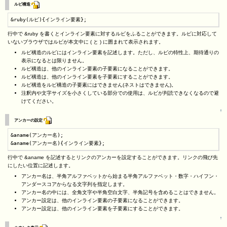
ルビ構造
&ruby(ルビ){インライン要素};
行中で &ruby を書くとインライン要素に対するルビをふることができます。ルビに対応して
いないブラウザではルビが本文中に ( と ) に囲まれて表示されます。
ルビ構造のルビにはインライン要素を記述します。ただし、ルビの特性上、期待通りの
表示になるとは限りません。
ルビ構造は、他のインライン要素の子要素になることができます。
ルビ構造は、他のインライン要素を子要素にすることができます。
ルビ構造をルビ構造の子要素にはできません(ネストはできません)。
注釈内や文字サイズを小さくしている部分での使用は、ルビが判読できなくなるので避
けてください。
↑
アンカーの設定
&aname(アンカー名);

&aname(アンカー名){インライン要素};
行中で &aname を記述するとリンクのアンカーを設定することができます。リンクの飛び先
にしたい位置に記述します。
アンカー名は、半角アルファベットから始まる半角アルファベット・数字・ハイフン・
アンダースコアからなる文字列を指定します。
アンカー名の中には、全角文字や半角空白文字、半角記号を含めることはできません。
アンカー設定は、他のインライン要素の子要素になることができます。
アンカー設定は、他のインライン要素を子要素にすることができます。
↑