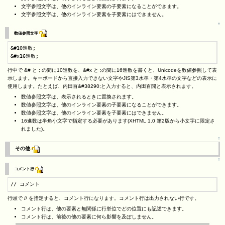
文字参照文字は、他のインライン要素の子要素になることができます。
文字参照文字は、他のインライン要素を子要素にはできません。
↑
数値参照文字
&#10進数;

&#x16進数;
行中で &# と ; の間に10進数を、&#x と ;の間に16進数を書くと、Unicodeを数値参照して表
示します。キーボードから直接入力できない文字やJIS第3水準・第4水準の文字などの表示に
使用します。たとえば、内田百&#38290;と入力すると、内田百閒と表示されます。
数値参照文字は、表示されるときに置換されます。
数値参照文字は、他のインライン要素の子要素になることができます。
数値参照文字は、他のインライン要素を子要素にはできません。
16進数は半角小文字で指定する必要があります(XHTML 1.0 第2版から小文字に限定さ
れました)。
↑
その他
↑
コメント行
// コメント
行頭で // を指定すると、コメント行になります。コメント行は出力されない行です。
コメント行は、他の要素と無関係に行単位でどの位置にも記述できます。
コメント行は、前後の他の要素に何ら影響を及ぼしません。