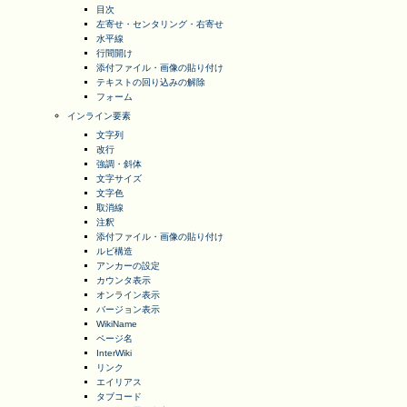
目次
左寄せ・センタリング・右寄せ
水平線
行間開け
添付ファイル・画像の貼り付け
テキストの回り込みの解除
フォーム
インライン要素
文字列
改行
強調・斜体
文字サイズ
文字色
取消線
注釈
添付ファイル・画像の貼り付け
ルビ構造
アンカーの設定
カウンタ表示
オンライン表示
バージョン表示
WikiName
ページ名
InterWiki
リンク
エイリアス
タブコード