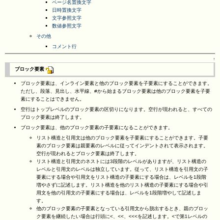
ページ名置換文字
日時置換文字
文字参照文字
数値参照文字
その他
コメント行
↑
ブロック要素
ブロック要素は、インライン要素と他のブロック要素を子要素にすることができます。
ただし、段落、見出し、水平線、#から始まるブロック要素は他のブロック要素を子要
素にすることはできません。
空行はトップレベルのブロック要素の区切りになります。空行が現われると、すべての
ブロック要素は終了します。
ブロック要素は、他のブロック要素の子要素になることができます。
リスト構造と引用文は他のブロック要素を子要素にすることができます。子要
素のブロック要素は親要素のレベルに従ってインデントされて表示されます。
空行が現われるとブロック要素は終了します。
リスト構造と引用文のネストには3段階のレベルがありますが、リスト構造の
レベルと引用文のレベルは独立しています。従って、リスト構造を引用文の子
要素にする場合や引用文をリスト構造の子要素にする場合は、レベルを1段階
増やさずに記述します。リスト構造を他のリスト構造の子要素にする場合や引
用文を他の引用文の子要素にする場合は、レベルを1段階増やして記述しま
す。
他のブロック要素の子要素となっている引用文から脱出するとき、親のブロッ
ク要素を継続したい場合は行頭に<、<<、<<<を記述します。<で第1レベルの