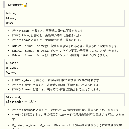
日時置換文字
&date;

&time;

&now;
行中で &date; と書くと、更新時の日付に置換されます
行中で &time; と書くと、更新時の時刻に置換されます
行中で &now; と書くと、更新時の日時に置換されます
&date;、 &time;、 &now;は、記事が書き込まれるときに置換されて記録されます。
&date;、 &time;、 &now;は、他のインライン要素の子要素になることができます。
&date;、 &time;、 &now;は、他のインライン要素を子要素にはできません。
&_date;

&_time;

&_now;
行中で &_date; と書くと、表示時の日付に置換されて出力されます。
行中で &_time; と書くと、表示時の時刻に置換されて出力されます。
行中で &_now; と書くと、表示時の日時に置換されて出力されます。
&lastmod;

&lastmod(ページ名);
行中で &lastmod; と書くと、そのページの最終更新日時に置換されて出力されます。
ページ名を指定すると、その指定されたページの最終更新日時に置換されて出力されま
す。
&_date;、 &_time;、 &_now;、 &lastmod;は、記事が表示されるときに置換されて出