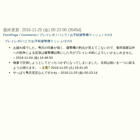
最終更新: 2016-11-25 (金) 00:23:00 (3545d)
FrontPage
/
Comments
/
プレイレポ
/
バニラ
/
お手軽爆撃機ラッシュ
/
その3
プレイレポ/バニラ/お手軽爆撃機ラッシュ/その3
お疲れ様でした。弩兵の印象が強く、爆撃機の利点が見えてこないので、都市国家以外
への戦争による拡張は爆撃機以降にした方がプレイレポ的によろしいかもしれません。
--
2016-11-04 (金) 14:48:53
物量で圧倒しようとしてどっちつかずになってしまいました。次回は狙いを一つに絞る
よう心掛けます。 --
土竜
?
2016-11-05 (土) 18:41:45
やっぱり弩兵安定なんですかね --
2016-11-25 (金) 00:23:14