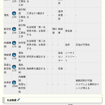
工業化
る
125
所
工学
銀行制
港湾
度
工房を2つ建設す
電気
-
-
発電
-
-
工業化
る
125
所
工学
銀行制
社会制度「第一次
航空技
度
飛行
格納
世界大戦」を取得
-
滑走路
-
術
工業化
場
庫
125
する
工学
社会制度「第二次
内燃機
科学理
世界大戦」を取得
-
-
-
油井
石油が可視化
関
論
175
する
電気
放送
シーサイ
無線通
航空技
研究所を建設する
-
-
セン
ドリゾー
-
信
175
術
ター
ト
高度な
電気
航空技
航空技
格納庫を建設する
-
-
空港
-
-
175
術
術
内燃機
関
複数回実行可能
未来技
高度な
-
-
-
-
-
スコアによる勝利ポイ
術
2500
航空技
ントが増える
術
↑
社会制度