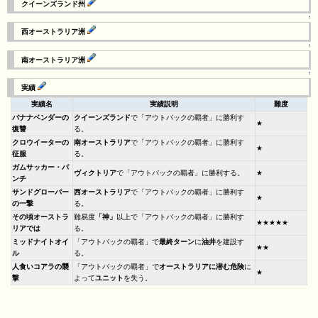
クイーンズランド州
↑
西オーストラリア洲
↑
南オーストラリア洲
↑
実績
実績名
実績説明
難度
バナナベンダーの
クイーンズランド
で「アウトバックの覇者」に勝利す
★
復讐
る。
クロウイーターの
南オーストラリア
で「アウトバックの覇者」に勝利す
★
征服
る。
ガムサッカー・パ
ヴィクトリア
で「アウトバックの覇者」に勝利する。
★
ンチ
サンドグローパー
西オーストラリア
で「アウトバックの覇者」に勝利す
★
の一撃
る。
その頃オーストラ
難易度
「神」
以上で「アウトバックの覇者」に勝利す
★★★★★
リアでは
る。
ミッドナイトオイ
「アウトバックの覇者」で
最終ターン
に
油井
を建設す
★★
ル
る。
人食いコアラの襲
「アウトバックの覇者」で
オーストラリアに潜む危険
に
★
撃
よって
ユニット
を失う。