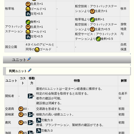
生産力+1
航空技術：アウトバックステー
牧草地
-
牧羊
ゴールド+1
ションより
生産力+1
住宅+0.5
牧草地より
食料+1
食料+1
放牧
航空技術：アウトバックステー
アウトバック
生産力+1
-
地賃
ションより
生産力+0.5
ステーション
ゴールド+1
与
航空サービス：アウトバックス
住宅+0.5
テーションより
食料+0.5
4タイルのアピールと
自然
国立公園
-
-
同等の
ゴールド
保護
↑
ユニット
↑
民間ユニット
コス
移動
ユニット
特徴
解禁
ト
力
最初の1ユニットは一定ターン経過後に獲得する。
特定の社会制度を取得すると出現する。
生産不
開拓者
-
4
都市の建設が可能。
可
建設後は消滅する。
交易商
40
-
交易路を形成する。
初期
探検家
65
4
移動力の高い偵察ユニット。
初期
労働力:3
農民
65
2
初期
農場、プランテーション、製材所の建設ができる。
労働力:3
漁師
65
2
初期