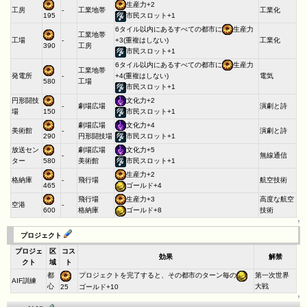
生産力+2
工房
-
工業地帯
工業化
195
市民スロット+1
6タイル以内にあるすべての都市に
生産力
工業地帯
工場
-
工業化
+3(重複はしない)
工房
390
市民スロット+1
6タイル以内にあるすべての都市に
生産力
工業地帯
発電所
-
電気
+4(重複はしない)
工場
580
市民スロット+1
円形闘技
文化力+2
-
劇場広場
演劇と詩
場
150
市民スロット+1
劇場広場
文化力+4
美術館
-
演劇と詩
円形闘技場
290
市民スロット+1
放送セン
劇場広場
文化力+5
-
無線通信
ター
美術館
580
市民スロット+1
生産力+2
格納庫
-
飛行場
航空技術
465
ゴールド+4
飛行場
生産力+3
高度な航空
空港
-
格納庫
技術
600
ゴールド+8
↑
プロジェクト
プロジェ
区
コス
効果
解禁
クト
域
ト
都
プロジェクトを完了すると、その都市のターン毎の
第一次世界
AIF訓練
心
大戦
25
ゴールド+10
↑