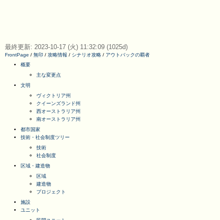
最終更新: 2023-10-17 (火) 11:32:09 (1025d)
FrontPage
/
無印
/
攻略情報
/
シナリオ攻略
/
アウトバックの覇者
概要
主な変更点
文明
ヴィクトリア州
クイーンズランド州
西オーストラリア州
南オーストラリア州
都市国家
技術・社会制度ツリー
技術
社会制度
区域・建造物
区域
建造物
プロジェクト
施設
ユニット