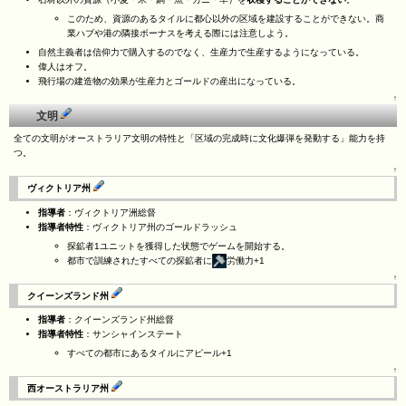
このため、資源のあるタイルに都心以外の区域を建設することができない。商
業ハブや港の隣接ボーナスを考える際には注意しよう。
自然主義者は信仰力で購入するのでなく、生産力で生産するようになっている。
偉人はオフ。
飛行場の建造物の効果が生産力とゴールドの産出になっている。
↑
文明
全ての文明がオーストラリア文明の特性と「区域の完成時に文化爆弾を発動する」能力を持
つ。
↑
ヴィクトリア州
指導者
：ヴィクトリア洲総督
指導者特性
：ヴィクトリア州のゴールドラッシュ
探鉱者1ユニットを獲得した状態でゲームを開始する。
都市で訓練されたすべての探鉱者に
労働力+1
↑
クイーンズランド州
指導者
：クイーンズランド州総督
指導者特性
：サンシャインステート
すべての都市にあるタイルにアピール+1
↑
西オーストラリア州