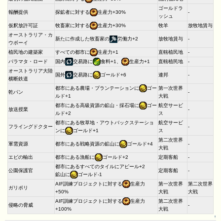
ゴールドラ
報酬提供
探鉱者に対する
生産力+30%
-
ッシュ
仮釈放許可証
牧畜家に対する
生産力+30%
牧羊
放牧地賃与
オーストラリア・カ
新たに作成した牧畜家の
労働力+2
放牧地賃与
-
ウボーイ
植民地の建築家
すべての都市に
生産力+1
直轄植民地
-
パラマタ・ロード
国内
交易路に
食料+1、
生産力+1
直轄植民地
-
オーストラリア大陸
国外
交易路に
ゴールド+6
連邦
-
横断鉄道
都市にある農場・プランテーションに
ゴー
第一次世界
乾パン
-
大戦
ルド+1
都市にある高級資源の鉱山・採石場に
ゴー
航空サービ
放送授業
-
ス
ルド+2
都市にある牧草地・アウトバックステーショ
航空サービ
フライングドクター
-
ンに
ゴールド+1
ス
第二次世界
軍需資源
都市にある戦略資源の鉱山に
ゴールド+4
-
大戦
エビの輸出
都市にある漁船に
ゴールド+2
定期客船
-
都市にあるすべてのタイルにアピール+2
公園保護官
定期客船
-
鉱山に
ゴールド-1
AIF訓練プロジェクトに対する
生産力
第一次世界
第二次世界
ガリポリ
大戦
大戦
+50%
AIF訓練プロジェクトに対する
生産力
第二次世界
侵略の脅威
-
大戦
+100%
↑