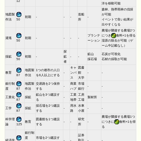
12
洋を移動可能
森林、熱帯雨林の伐採
地図製
造船
が可能
初期
-
-
-
-
作法
所
イベントで良い結果が
50
出やすくなる
農場が隣接する農場2つ
プランテ
につき
食料+1を得る
灌漑
初期
-
-
-
-
ーション
50
湿原の除去が可能（ゲ
ーム中記載なし）
探
鉱山
石炭が可視化
採鉱
初期
-
鉱
-
-
採石場
石材の採取が可能
50
者
キャ
図書
地図製
1つの都市の人口
教育
-
ンパ
館
-
-
作法
を6人以上にする
87
ス
大学
銀行制
地図製
交易路を2つ保持
商業
市場
-
-
-
度
作法
する
ハブ
銀行
87
鉱山を3つ建設す
工業
工房
工業化
採鉱
-
製材所
-
る
地帯
工場
87
採石場を2つ建設
用水
水車
工学
採鉱
-
-
-
する
路
小屋
87
農場が隣接する農場1つ
科学理
図書館を1つ建設
研究
教育
-
-
-
につきに
食料+1を得
論
する
所
125
る
銀行制
証券
度
市場を2つ建設す
経済学
-
-
取引
-
-