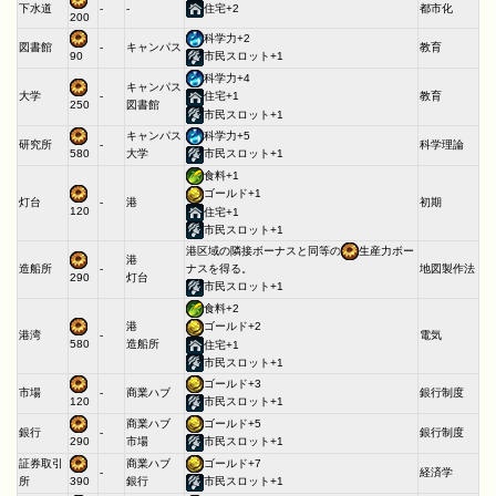
下水道
-
-
住宅+2
都市化
200
科学力+2
図書館
-
キャンパス
教育
90
市民スロット+1
科学力+4
キャンパス
大学
-
教育
住宅+1
図書館
250
市民スロット+1
キャンパス
科学力+5
研究所
-
科学理論
大学
580
市民スロット+1
食料+1
ゴールド+1
灯台
-
港
初期
120
住宅+1
市民スロット+1
港区域の隣接ボーナスと同等の
生産力ボー
港
造船所
-
地図製作法
ナスを得る。
灯台
290
市民スロット+1
食料+2
港
ゴールド+2
港湾
-
電気
造船所
580
住宅+1
市民スロット+1
ゴールド+3
市場
-
商業ハブ
銀行制度
120
市民スロット+1
商業ハブ
ゴールド+5
銀行
-
銀行制度
市場
290
市民スロット+1
証券取引
商業ハブ
ゴールド+7
-
経済学
所
銀行
390
市民スロット+1