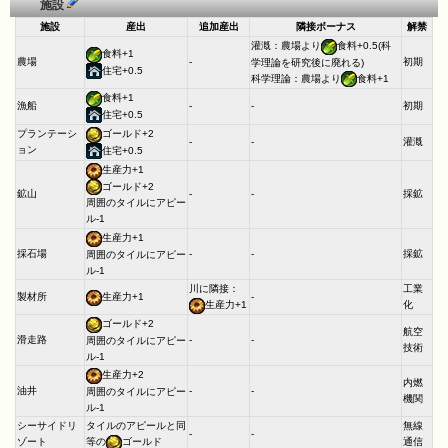
施設
施設
産出
追加産出
隣接ボーナス
解禁
灌漑：農場より
食料+0.5(科
食料+1
農場
-
初期
学理論を研究後に廃れる)
住宅+0.5
科学理論：農場より
食料+1
食料+1
漁船
-
-
初期
住宅+0.5
プランテーシ
ゴールド+2
-
-
灌漑
ョン
住宅+0.5
生産力+1
ゴールド+2
鉱山
-
-
採鉱
周囲のタイルにアピー
ル-1
生産力+1
採石場
-
-
採鉱
周囲のタイルにアピー
ル-1
川に隣接：
工業
製材所
生産力+1
-
生産力+1
化
ゴールド+2
航空
滑走路
-
-
周囲のタイルにアピー
技術
ル-1
生産力+2
内燃
油井
-
-
周囲のタイルにアピー
機関
ル-1
シーサイドリ
タイルのアピールと同
無線
-
-
ゾート
等の
ゴールド
通信