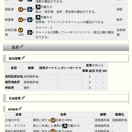
漁船の建設ができる。
労働力:3
探鉱者
65
2
採鉱
鉱山・採石場、油井、滑走路の建設ができる。
労働力:3
牧畜家
65
2
牧羊
牧草地・アウトバックステーションの建設ができる。
チャージ：1
自然主義
自然保
4
チャージを1消費してシーサイドリゾート・国立公園の建設
者
護
130
ができる。
↑
政府
↑
政治形態
政策スロット
政府
解禁
採用ボーナス
レガシーボーナス
軍事
経済
外交
WC
流刑囚居住地
流刑植民地
-
-
-
1
-
-
植民地政府
直轄植民地
-
-
-
2
-
-
州政府
連邦
-
-
-
3
-
-
↑
社会政策
↑
経済政策
政策
効果
解禁
陳腐化
土地の付与
農民に対する
生産力+30%
流刑植民地
直轄植民地
テラ・ヌリウス
新たに作成した農民の
労働力+2
直轄植民地
-
最初の植民船団
漁師に対する
生産力+30%
流刑植民地
-