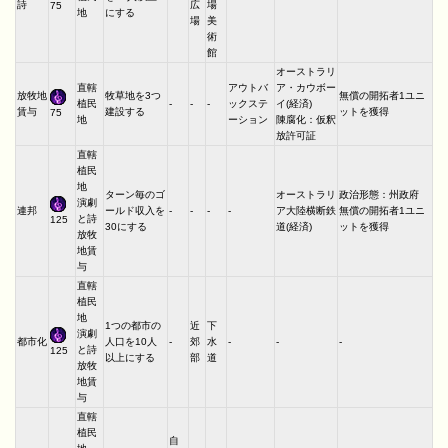
詩
広
場
75
地
にする
場
美
術
館
オーストラリ
直轄
アウトバ
ア・カウボー
放牧地
牧草地を3つ
無償の開拓者1ユニ
植民
-
-
-
ックステ
イ(経済)
賃与
建設する
ットを獲得
75
地
ーション
陳腐化：仮釈
放許可証
直轄
植民
地
ターン毎のゴ
オーストラリ
政治形態：州政府
演劇
連邦
ールド収入を
-
-
-
-
ア大陸横断鉄
無償の開拓者1ユニ
と詩
125
30にする
道(経済)
ットを獲得
放牧
地賃
与
直轄
植民
地
1つの都市の
近
下
演劇
都市化
人口を10人
-
郊
水
-
-
-
と詩
125
以上にする
部
道
放牧
地賃
与
直轄
植民
自