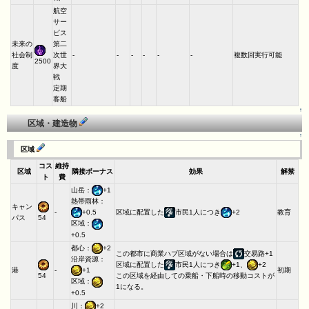
航空
サー
ビス
未来の
第二
社会制
次世
-
-
-
-
-
-
複数回実行可能
2500
度
界大
戦
定期
客船
↑
区域・建造物
↑
区域
コス
維持
区域
隣接ボーナス
効果
解禁
ト
費
山岳：
+1
熱帯雨林：
キャン
-
区域に配置した
市民1人につき
+2
教育
+0.5
パス
54
区域：
+0.5
都心：
+2
この都市に商業ハブ区域がない場合は
交易路+1
沿岸資源：
区域に配置した
市民1人につき
+1、
+2
港
-
初期
+1
54
この区域を経由しての乗船・下船時の移動コストが
区域：
1になる。
+0.5
川：
+2