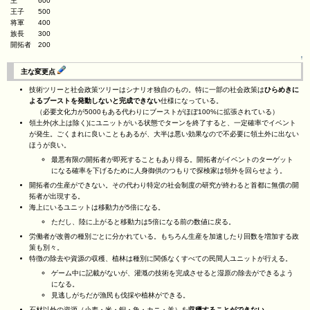
王 600
王子 500
将軍 400
族長 300
開拓者 200
↑
主な変更点
技術ツリーと社会政策ツリーはシナリオ独自のもの。特に一部の社会政策は
ひらめきに
よるブーストを発動しないと完成できない
仕様になっている。
（必要文化力が5000もある代わりにブーストがほぼ100%に拡張されている）
領土外(水上は除く)にユニットがいる状態でターンを終了すると、一定確率でイベント
が発生。ごくまれに良いこともあるが、大半は悪い効果なので不必要に領土外に出ない
ほうが良い。
最悪有限の開拓者が即死することもあり得る。開拓者がイベントのターゲット
になる確率を下げるために人身御供のつもりで探検家は領外を回らせよう。
開拓者の生産ができない。その代わり特定の社会制度の研究が終わると首都に無償の開
拓者が出現する。
海上にいるユニットは移動力が5倍になる。
ただし、陸に上がると移動力は5倍になる前の数値に戻る。
労働者が改善の種別ごとに分かれている。もちろん生産を加速したり回数を増加する政
策も別々。
特徴の除去や資源の収穫、植林は種別に関係なくすべての民間人ユニットが行える。
ゲーム中に記載がないが、灌漑の技術を完成させると湿原の除去ができるよう
になる。
見逃しがちだが漁民も伐採や植林ができる。
石材以外の資源（小麦・米・銅・魚・カニ・羊）を
収穫することができない
。