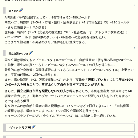
↑
収入見込
AIF訓練（平均3回完了として）：8都市*3回*20=480ゴールド
商業ハブ：8都市*（3+5+7（市場・銀行・証券取引所）+4（市民配置）*3）=216ゴールド
（さらに隣接ボーナスが加算）
交易路：8都市*（1～3（交易先の区域数）*3+6（社会政策：オーストラリア横断鉄道））
=72～120ゴールド（区域数の多いライバル首都への交易路を確保したい）
ここまでで難易度：不死者のクリア条件をほぼ達成できる。
↑
国立公園ラッシュ
国立公園は最低でもアピール2*4タイルで8ゴールド。自然遺産や山脈を組み込めば20ゴール
ド前後、原生林の真ん中ならアピール7*4タイル=28ゴールドの収入が得られる。
最終的には社会政策：公園保護管によってさらに8ゴールド（アピール+2*4タイル）上乗せで
き、実質AIF訓練1～2回分に相当する。
また、高い快適性（+2、近隣4都市に+1）があり、
市民を「興奮している」にして産出+10%
のボーナスを得ることで、事実上クリア条件を引き下げることができる
。
さらに、
国立公園は市民を配置しないで収入が得られる
ため、市民を生産力に振り向けてAIF
訓練に注力したり、商業ハブやアウトバックステーションに配置して収入を上げたりするこ
とできる点も優秀。
好立地であれば自然主義者の購入費用は10～15ターンほどで回収できるので、「自然保護」
の獲得を急ぎ、最終ターンまでに4～6つの国立公園建設を目指そう。
クイーンズランド州のUA（全タイル アピール+1）はこの戦略に最も適している。
↑
ヴィクトリア洲
↑