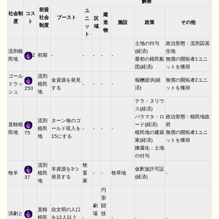
解禁
前提
ユ
社会制
コス
建
社会
ブースト
ニ
区
度
ト
造
施設
政策
その他
制度
ッ
域
物
ト
土地の付与
政治形態：流刑囚居
流刑植
(経済)
住地
2
初期
-
-
-
-
-
民地
最初の植民船
無償の開拓者1ユニ
団(経済)
ットを獲得
ゴール
流刑
金資源を発見
報酬提供(経
無償の開拓者2ユニ
ドラッ
植民
-
-
-
-
する
済)
ットを獲得
250
シュ
地
テラ・ヌリウ
ス(経済)
パラマタ・ロ
政治形態：植民地政
流刑
ターン毎のゴ
直轄植
ード(経済)
府
植民
ールド収入を
-
-
-
-
民地
植民地の建築
無償の開拓者1ユニ
75
地
15にする
家(経済)
ットを獲得
陳腐化：土地
の付与
流刑
牧
羊資源を3つ
仮釈放許可証
牧羊
植民
畜
-
-
牧草地
-
発見する
(経済)
37
地
家
円
形
劇
闘
直轄
自文明の人口
演劇と
場
技
植民
を12人以上
-
-
-
-