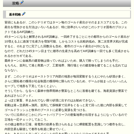
攻略
↑
基本戦略
冒頭にもあるが、このシナリオではターン毎のゴールド産出がそのままスコアとなる。この
産出を増加させる方法はいろいろあるが、特に効率がいいのがこのシナリオ固有のプロジェ
クトであるAIF訓練だ。
45ターンになると解禁されるAIF訓練は、一回終了するごとにその都市からのゴールド産出が
10増える上に政策で生産力を増加可能、しかもコストも比較的低め。第二次世界大戦が完成
すると、それまでに完了した回数分も含め、都市のゴールド産出が+20になる。
なので、どれだけ45ターン目までに都市の生産力を高めてAIF訓練を一回でも多く完成させら
れるかがカギである。
最終ターンに金融系の建造物は揃っていればよいため、購入で賄ってしまうのも手だ。
もちろん、並列して港と商業ハブ、工業地帯、飛行場とその建造物を建てることも忘れては
ならない。
まず、このシナリオはオーストラリア内部の地形が毎回変動するうえにやたら砂漠が多く、
さらに開拓者の獲得が社会制度の獲得時に限られているため、ゲームが始まったらいったん
セーブして地形を下見しておくとよい。
そうしてから、なるべく森林や熱帯雨林が豊富なところに首都を建てる。海産資源が豊富で
あればさらにグッド。
よっぽど家畜、羊まみれでない限り砂漠に出すのはお勧めできない。
初動は港→交易商→漁民。並列して探検家で沿岸をぐるっと見て回った後に内部を探索して
ゴールドラッシュと牧羊のブーストに必要な資源を見つける。
ついでに沿岸のどこかにグレートバリアリーフの密集地帯が出現するようになっているので
立地を一応チェックしておこう。
その後は都市が工場、発電所の効果を受けられるように稠密配置を意識しつつ都市を出し、
内部交易も駆使して都市を軌道に乗せていく。
また、あまりにもランダムイベントの引きが悪いようならリロードするのも手。