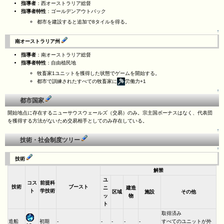
指導者
：西オーストラリア総督
指導者特性
：ゴールデンアウトバック
都市を建設すると追加で8タイルを得る。
↑
南オーストラリア州
指導者
：南オーストラリア総督
指導者特性
：自由植民地
牧畜家1ユニットを獲得した状態でゲームを開始する。
都市で訓練されたすべての牧畜家に
労働力+1
↑
都市国家
開始地点に存在するニューサウスウェールズ（交易）のみ。宗主国ボーナスはなく、代表団
を獲得する方法がないため交易相手としてのみ存在している。
↑
技術・社会制度ツリー
↑
技術
解禁
ユ
コス
前提科
技術
ブースト
ニ
建造
ト
学技術
区域
施設
その他
ッ
物
ト
取得済み
造船
初期
-
-
-
-
-
すべてのユニットが外