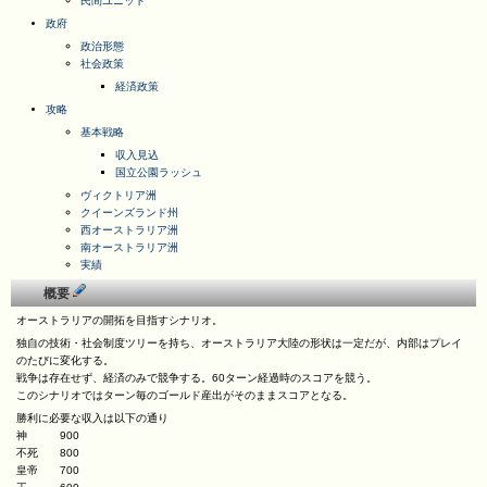
民間ユニット
政府
政治形態
社会政策
経済政策
攻略
基本戦略
収入見込
国立公園ラッシュ
ヴィクトリア洲
クイーンズランド州
西オーストラリア洲
南オーストラリア洲
実績
概要
オーストラリアの開拓を目指すシナリオ。
独自の技術・社会制度ツリーを持ち、オーストラリア大陸の形状は一定だが、内部はプレイ
のたびに変化する。
戦争は存在せず、経済のみで競争する。60ターン経過時のスコアを競う。
このシナリオではターン毎のゴールド産出がそのままスコアとなる。
勝利に必要な収入は以下の通り
神 900
不死 800
皇帝 700