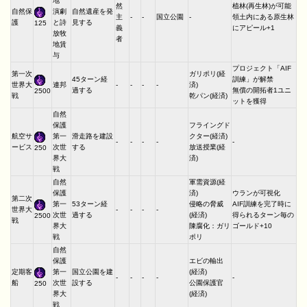
地
然
植林(再生林)が可能
自然保
演劇
自然遺産を発
主
-
-
国立公園
-
領土内にある原生林
護
と詩
見する
125
義
にアピール+1
放牧
者
地賃
与
プロジェクト「AIF
第一次
ガリポリ(経
45ターン経
訓練」が解禁
世界大
連邦
-
-
-
-
済)
過する
無償の開拓者1ユニ
2500
戦
乾パン(経済)
ットを獲得
自然
保護
フライングド
航空サ
第一
滑走路を建設
クター(経済)
-
-
-
-
-
ービス
次世
する
放送授業(経
250
界大
済)
戦
自然
軍需資源(経
保護
済)
ウランが可視化
第二次
第一
53ターン経
侵略の脅威
AIF訓練を完了時に
世界大
-
-
-
-
次世
過する
(経済)
得られるターン毎の
2500
戦
界大
陳腐化：ガリ
ゴールド+10
戦
ポリ
自然
保護
エビの輸出
定期客
第一
国立公園を建
(経済)
-
-
-
-
-
船
次世
設する
公園保護官
250
界大
(経済)
戦