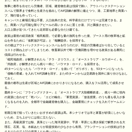
無事に都市を出せたら労働者、区域、建造物生産は伐採で賄い、アウトバックステーション
スパムで限界まで食料と生産力を捻出してAIF訓練の解禁に備えつつ、港、工業地帯と商業ハ
ブ、飛行場も作っていく。
キャンパスと劇場広場は不要。人口由来の文化、科学産出だけでツリーは完遂できる。ま
た、商業ハブは可能な限りアピールの高いタイルに置くか港、川と隣接させたい。
人口上限が近づいてきたら近郊部も必要な分だけ建てる。
政策は最初の経済政策「植民船団」で必要な量の漁民を作った後、ブースト用の牧草地と鉱
山を作るために「仮釈放許可証」と「報酬提供」を採用する。
その後はアウトバックステーションスパムを行うのだが、特定の労働者ばかり出していると
コストが跳ね上がってしまうため、牧畜家以外で唯一労働回数を増やせる政策がある農民に
伐採は行わせる。
「植民地政府」が解禁されたら「テラ・ヌリウス」と「オーストラリア・カウボーイ」を、
「州政府」が解禁されたら残り一枠に「バラマタ・ロード」を採用する。
45ターンになったら「バラマタ・ロード」を抜いて「ガリポリ」を、53ターンになったら
「侵略の脅威」を入れてAIF訓練を回す。また45ターンからは交易路を国外に振り分けなおし
ておく。
最後の都市は生産が区域とAIF訓練にかかりきりになるため、購入をフル活用して成長させ
る。
最終ターンに「フライングドクター」と「オーストラリア大陸横断鉄道」、残り一枠に領内
の資源に合わせて「乾パン」「エビの輸出」「軍需資源」「放送授業」のうち最も収入が多
くなるものを入れ、全都市で金融建造物を購入し、金融重視にチェックを入れてゲームエン
ド。
初期立地で狙っていきたいおすすめの資源は馬。本シナリオでは羊と家畜が砂漠にしかいな
いため、立ち上がりには役に立たない。
また、高級資源では鯨、真珠といった海洋資源や、平原・草原にも湧き採鉱で解禁される大
理石、石英、塩、水銀あたりが前提技術の少なさから有用。プランテーションの技術は行き
止まりなので上記の資源よりも使いづらい。