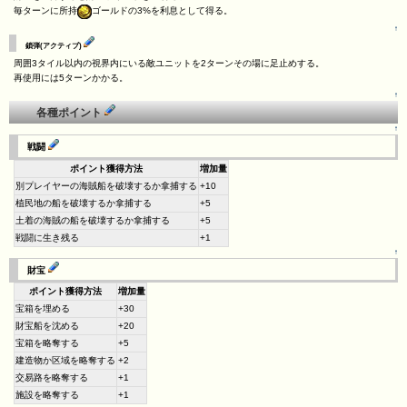
毎ターンに所持
ゴールドの3%を利息として得る。
↑
鎖弾(アクティブ)
周囲3タイル以内の視界内にいる敵ユニットを2ターンその場に足止めする。
再使用には5ターンかかる。
↑
各種ポイント
↑
戦闘
ポイント獲得方法
増加量
別プレイヤーの海賊船を破壊するか拿捕する
+10
植民地の船を破壊するか拿捕する
+5
土着の海賊の船を破壊するか拿捕する
+5
戦闘に生き残る
+1
↑
財宝
ポイント獲得方法
増加量
宝箱を埋める
+30
財宝船を沈める
+20
宝箱を略奪する
+5
建造物か区域を略奪する
+2
交易路を略奪する
+1
施設を略奪する
+1