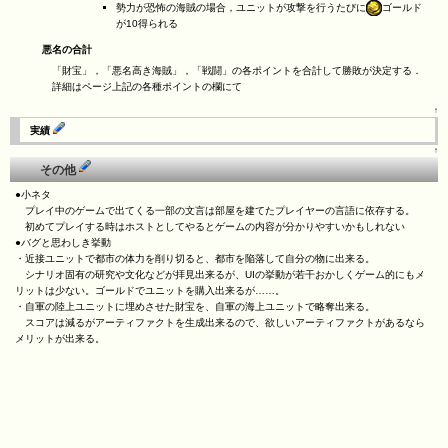
勢力が恐怖の海賊の場合，ユニットが攻撃を行うたびに
ゴールド
が10得られる
悪名の合計
「財宝」，「悪名高き海賊」，「戦闘」の各ポイントを合計して勝敗が決定する．
詳細はページ上記の各種ポイントの欄にて
↑
実績
↑
その他
●小ネタ
プレイ中のゲームで出てくる一部の文言は部屋を建てたプレイヤーの言語に依存する。
初めてプレイする時はホストとしてやるとゲームの内容が分かりやすいかもしれない
●バグと思わしき挙動
・近接ユニットで都市の体力を削り切ると、都市を陥落して自分の物に出来る。
シナリオ固有の研究や文化などが拝見出来るが、UIの挙動が若干おかしくゲーム的にもメ
リットは少ない。ゴールドでユニットを購入出来るが……。
・自軍の陸上ユニットに埋めさせた財宝を、自軍の海上ユニットで略奪出来る。
スコアは減るがアーティファクトを生成出来るので、欲しいアーティファクトがあるなら
メリットが出来る。