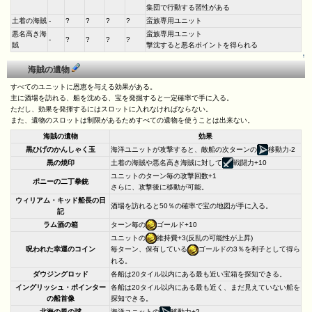
集団で行動する習性がある
土着の海賊
-
?
?
?
?
蛮族専用ユニット
悪名高き海
蛮族専用ユニット
-
?
?
?
?
賊
撃沈すると悪名ポイントを得られる
↑
海賊の遺物
すべてのユニットに恩恵を与える効果がある。
主に酒場を訪れる、船を沈める、宝を発掘すると一定確率で手に入る。
ただし、効果を発揮するにはスロットに入れなければならない。
また、遺物のスロットは制限があるためすべての遺物を使うことは出来ない。
海賊の遺物
効果
黒ひげのかんしゃく玉
海洋ユニットが攻撃すると、敵船の次ターンの
移動力-2
黒の焼印
土着の海賊や悪名高き海賊に対して
戦闘力+10
ユニットのターン毎の攻撃回数+1
ポニーの二丁拳銃
さらに、攻撃後に移動が可能。
ウィリアム・キッド船長の日
酒場を訪れると50％の確率で宝の地図が手に入る。
記
ラム酒の箱
ターン毎の
ゴールド+10
ユニットの
維持費+3(反乱の可能性が上昇)
呪われた幸運のコイン
毎ターン、保有している
ゴールドの3％を利子として得ら
れる。
ダウジングロッド
各船は20タイル以内にある最も近い宝箱を探知できる。
イングリッシュ・ポインター
各船は20タイル以内にある最も近く、まだ見えていない船を
の船首像
探知できる。
北海の風の球
海洋ユニットの
移動力+2