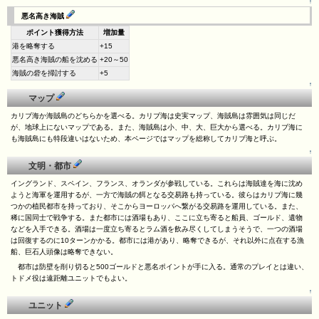
↑
悪名高き海賊
ポイント獲得方法
増加量
港を略奪する
+15
悪名高き海賊の船を沈める
+20～50
海賊の砦を掃討する
+5
↑
マップ
カリブ海か海賊島のどちらかを選べる。カリブ海は史実マップ、海賊島は雰囲気は同じだ
が、地球上にないマップである。また、海賊島は小、中、大、巨大から選べる。カリブ海に
も海賊島にも特段違いはないため、本ページではマップを総称してカリブ海と呼ぶ。
↑
文明・都市
イングランド、スペイン、フランス、オランダが参戦している。これらは海賊達を海に沈め
ようと海軍を運用するが、一方で海賊の餌となる交易路も持っている。彼らはカリブ海に幾
つかの植民都市を持っており、そこからヨーロッパへ繋がる交易路を運用している。また、
稀に国同士で戦争する。また都市には酒場もあり、ここに立ち寄ると船員、ゴールド、遺物
などを入手できる。酒場は一度立ち寄るとラム酒を飲み尽くしてしまうそうで、一つの酒場
は回復するのに10ターンかかる。都市には港があり、略奪できるが、それ以外に点在する漁
船、巨石人頭像は略奪できない。
都市は防壁を削り切ると500ゴールドと悪名ポイントが手に入る。通常のプレイとは違い、
トドメ役は遠距離ユニットでもよい。
↑
ユニット