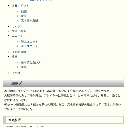
各種ポイント
戦闘
財宝
悪名高き海賊
マップ
文明・都市
ユニット
陸上ユニット
海上ユニット
海賊の遺物
攻略
基本的な遊び方
実績
その他
↑
概要
2020年10月アプデで追加されたGS以外でもプレイ可能なマルチプレイ用シナリオ。
大航海時代のカリブ海が舞台。プレイヤーは海賊となり、己を守りながら、略奪し、強くし
なければならない。
60ターン経過後に生き残った勢力の戦闘、財宝、悪名高き海賊の総合スコア「悪名」が高い
プレイヤーが勝利となる。
↑
変更点