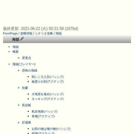
最終更新: 2021-06-22 (火) 00:21:58 (1876d)
FrontPage
/
攻略情報
/
シナリオ攻略
/
海賊
海賊
海賊
概要
変更点
海賊(プレイヤー)
恐怖の海賊
戦いこそ人生(パッシブ)
板渡りの刑(アクティブ)
剣豪
大海原を進め(パッシブ)
タッキング(アクティブ)
私掠船
私掠免除(パッシブ)
拿捕(アクティブ)
貯蔵庫
お前の物は俺の物!(パッシブ)
鎖弾(アクティブ)