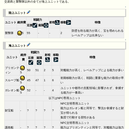
交易商と襲撃隊以外の全てが海上ユニットである。
↑
陸上ユニット
戦闘力
ユニット
維持費
射程
移動
特徴
近接
遠隔
防壁を削る能力が高く、宝を埋められる
襲撃隊
5
55
-
-
2
レベルアップは出来ない
↑
海上ユニット
戦闘力
維持
射程
移動
ユニット
特徴
近接
遠隔
費
ブリガンテ
50
51
2
5
対艦能力が高く、レベルアップによる能力が多い
ィン
5
初期移動力が高く、戦闘に重要な能力の取得が早
スループ船
45
47
1
6
い
5
ユニットや都市の支配領域に影響されず、拿捕す
ガレオン船
52
-
-
4
る能力が一番高い
5
以下はNPC専用ユニット
NPC文明専用ユニット
能力はガレオン船と同等で、撃沈か拿捕すると財
財宝船
-
?
?
?
?
宝が得られる
集団で行動する習性がある
NPC文明専用ユニット
護衛船
-
?
?
?
?
能力はブリガンティンと同等で、対艦能力は強力