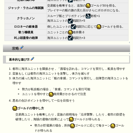
交易船を略奪すると、追加の
ゴールド50を得る。
ジャック・ラカムの海賊旗
プレイヤーの船の旗の見た目がさらにボロボロになる。
スループ船とブリガティンの
射程+1
クラッカノン
海洋ユニットの
戦闘力+5
ロロネーの銀食器
倒したユニットの
戦闘力に応じて
ゴールドを得る。
歌う檣楼員
ユニットごとの
維持費-3
叫ぶ頭蓋骨の砲弾
海洋ユニットの
戦闘力+3
↑
攻略
↑
基本的な遊び方
都市に海洋ユニットを隣接させ，「酒場を訪れる」コマンドを実行し，船員を増やす
蛮族もしくは都市の海洋ユニットを攻撃し，体力を減らす
体力の減った海洋ユニットに「船の拿捕」コマンドを実行し，自陣営の海洋ユニットを
増やす
勢力が私掠船の場合，「拿捕」コマンドも実行可能
ユニットを増やすと
維持費がかかるので注意
悪名の合計ポイントを増やして一位を目指そう
ゴールドの増やし方
交易商ユニットを略奪したり，蛮族の前哨地を「沿岸襲撃」したり，都市の防壁を
破壊したり，海賊の遺物の効果によって
ゴールドが得られる．
勢力が貯蔵庫の場合，所持
ゴールドに応じて毎ターン
ゴール
ドが得られる