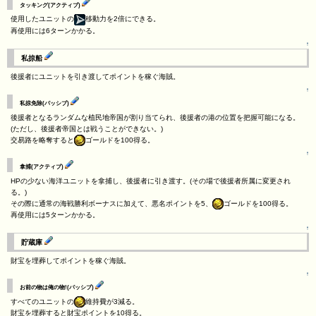
タッキング(アクティブ)
使用したユニットの
移動力を2倍にできる。
再使用には6ターンかかる。
↑
私掠船
後援者にユニットを引き渡してポイントを稼ぐ海賊。
↑
私掠免除(パッシブ)
後援者となるランダムな植民地帝国が割り当てられ、後援者の港の位置を把握可能になる。
(ただし、後援者帝国とは戦うことができない。)
交易路を略奪すると
ゴールドを100得る。
↑
拿捕(アクティブ)
HPの少ない海洋ユニットを拿捕し、後援者に引き渡す。(その場で後援者所属に変更され
る。)
その際に通常の海戦勝利ボーナスに加えて、悪名ポイントを5、
ゴールドを100得る。
再使用には5ターンかかる。
↑
貯蔵庫
財宝を埋葬してポイントを稼ぐ海賊。
↑
お前の物は俺の物!(パッシブ)
すべてのユニットの
維持費が3減る。
財宝を埋葬すると財宝ポイントを10得る。