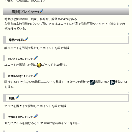
・研究、社会制度、偉人はオフ
↑
海賊(プレイヤー)
勢力は恐怖の海賊、剣豪、私掠船、貯蔵庫の4つがある。
各勢力は常時発動のパッシブ能力と海洋ユニットに任意で発動可能なアクティブ能力をそれ
ぞれ持っている。
↑
恐怖の海賊
敵ユニットを戦闘で撃破してポイントを稼ぐ海賊。
↑
戦いこそ人生(パッシブ)
ユニットが戦闘した際に
ゴールドを10得る。
↑
板渡りの刑(アクティブ)
隣接するHPが少ない敵海洋ユニットを撃破し、5ターンの間だけ
戦闘力+5と
移動力+3
を得る。
↑
剣豪
マップを隅々まで探検してポイントを稼ぐ海賊。
↑
大海原を進め(パッシブ)
新たにタイルを開けると50マス毎に悪名ポイントを1得る。
↑