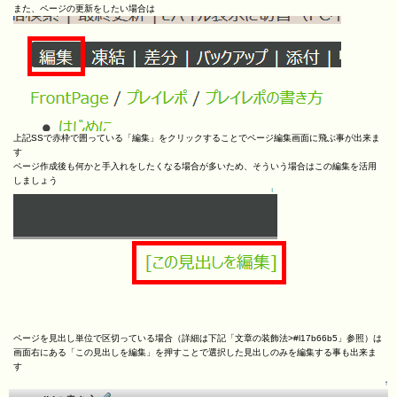
また、ページの更新をしたい場合は
上記SSで赤枠で囲っている「編集」をクリックすることでページ編集画面に飛ぶ事が出来ま
す
ページ作成後も何かと手入れをしたくなる場合が多いため、そういう場合はこの編集を活用
しましょう
ページを見出し単位で区切っている場合（詳細は下記「文章の装飾法>#l17b66b5」参照）は
画面右にある「この見出しを編集」を押すことで選択した見出しのみを編集する事も出来ま
す
↑