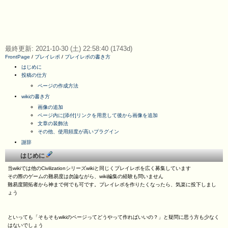
最終更新: 2021-10-30 (土) 22:58:40 (1743d)
FrontPage
/
プレイレポ
/
プレイレポの書き方
はじめに
投稿の仕方
ページの作成方法
wikiの書き方
画像の追加
ページ内に[添付]リンクを用意して後から画像を追加
文章の装飾法
その他、使用頻度が高いプラグイン
謝辞
はじめに
当wikiでは他のCivilizationシリーズwikiと同じくプレイレポを広く募集しています
その際のゲームの難易度は勿論ながら、wiki編集の経験も問いません
難易度開拓者から神まで何でも可です。プレイレポを作りたくなったら、気楽に投下しまし
ょう
といっても「そもそもwikiのページってどうやって作ればいいの？」と疑問に思う方も少なく
はないでしょう