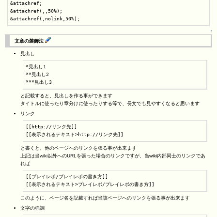
&attachref;

&attachref(,,50%);

&attachref(,nolink,50%);
↑
文章の装飾法
見出し
*見出し1

**見出し2

***見出し3
と記載すると、見出しを作る事ができます
タイトルに使ったり章分けに使ったりする等で、長文でも見やすくなると思います
リンク
[[http://リンク先]]

[[表示されるテキスト>http://リンク先]]
と書くと、他のページへのリンクを張る事が出来ます
上記は当wiki以外へのURLを張った場合のリンクですが、当wiki内部同士のリンクであ
れば
[[プレイレポ/プレイレポの書き方]]

[[表示されるテキスト>プレイレポ/プレイレポの書き方]]
このように、ページ名を記載すれば当該ページへのリンクを張る事が出来ます
文字の強調