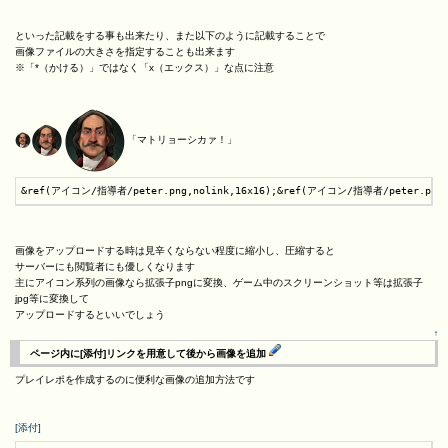
といった記載をする事も出来たり、また以下のように記載することで
画像ファイルの大きさを指定することも出来ます
※「*（かける）」ではなく「x（エックス）」な点に注意
「マトリョーシカァ！」
&ref(アイコン/指導者/peter.png,nolink,16x16);&ref(アイコン/指導者/peter.pn
画像をアップロードする時は見辛くならない程度に縮小し、圧縮すると
サーバーにも閲覧者にも優しくなります
主にアイコン系列の画像なら拡張子pngに変換、ゲーム中のスクリーンショット等は拡張子
jpg等に変換して
アップロードするといいでしょう
↑
ページ内に[添付]リンクを用意して後から画像を追加
プレイレポを作成するのに便利な画像の追加方法です
[添付]