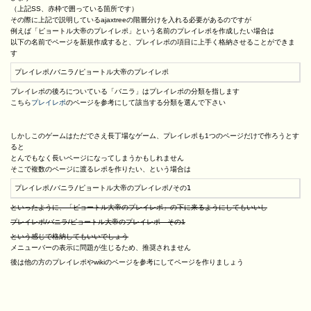
（上記SS、赤枠で囲っている箇所です）
その際に上記で説明しているajaxtreeの階層分けを入れる必要があるのですが
例えば「ピョートル大帝のプレイレポ」という名前のプレイレポを作成したい場合は
以下の名前でページを新規作成すると、プレイレポの項目に上手く格納させることができま
す
プレイレポ/バニラ/ピョートル大帝のプレイレポ
プレイレポの後ろについている「バニラ」はプレイレポの分類を指します
こちら
プレイレポ
のページを参考にして該当する分類を選んで下さい
しかしこのゲームはただでさえ長丁場なゲーム、プレイレポも1つのページだけで作ろうとす
ると
とんでもなく長いページになってしまうかもしれません
そこで複数のページに渡るレポを作りたい、という場合は
プレイレポ/バニラ/ピョートル大帝のプレイレポ/その1
といったように、「ピョートル大帝のプレイレポ」の下に来るようにしてもいいし
プレイレポ/バニラ/ピョートル大帝のプレイレポ その1
という感じで格納してもいいでしょう
メニューバーの表示に問題が生じるため、推奨されません
後は他の方のプレイレポやwikiのページを参考にしてページを作りましょう