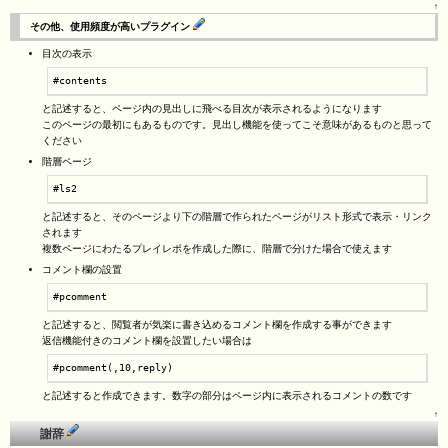
↑
その他、使用頻度が高いプラグイン
目次の表示
#contents
と記述すると、ページ内の見出しに飛べる目次が表示されるようになります
このページの最初にもあるものです。見出し機能を使ってこそ意味があるものと思って
ください
階層ページ
#ls2
と記述すると、そのページより下の階層で作られたページがリスト形式で表示・リンク
されます
複数ページにわたるプレイレポを作成した際に、階層で分けた場合で使えます
コメント欄の設置
#pcomment
と記述すると、閲覧者が気楽に書き込めるコメント欄を作成する事ができます
返信機能付きのコメント欄を設置したい場合は
#pcomment(,10,reply)
と記述すると作成できます。数字の部分はページ内に表示されるコメントの数です
↑
謝辞