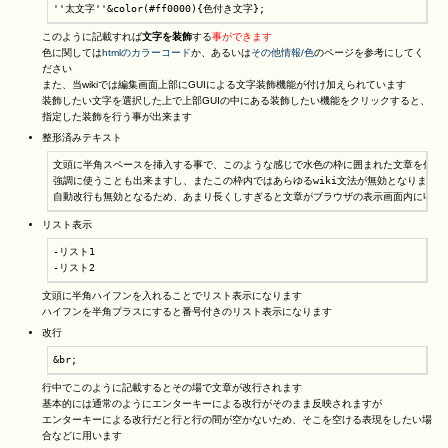
''太文字''&color(#ff0000){色付き文字};
このように記載すれば
文字を装飾
する
事ができます
色に関しては
htmlのカラーコード
か、あるいは
その他情報/色
のページを参考にしてく
ださい
また、当wikiでは編集画面上部にGUIによる文字装飾機能が付け加えられています
装飾したい文字を選択した上で上部GUIの中にある装飾したい機能をクリックすると、
指定した装飾を行う事が出来ます
整形済みテキスト
文頭に半角スペースを挿入する事で、このような感じで水色の枠に囲まれた文章を作成す
強調に使うことも出来ますし、またこの枠内ではあらゆるwiki文法が無効となります

自動改行も無効となるため、あまり長くしすぎると文章がブラウザの表示画面内に収ま
リスト表示
-リスト1

-リスト2
文頭に半角ハイフンを入れることでリスト表示になります
ハイフンを半角プラスにすると番号付きのリスト表示になります
改行
&br;
行中でこのように記載するとその場で文章が改行されます
基本的には通常のようにエンターキーによる改行がそのまま反映されますが
エンターキーによる改行だと行と行の間が空かないため、そこを空ける表現をしたい場
合などに用います