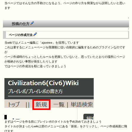
当ページではそんな方の手助けになるよう、ページの作り方を簡潔ながら説明したいと思い
ます
↑
投稿の仕方
↑
ページの作成方法
当wikiではメニュー編集に「ajaxtree」を採用しています
これは要するにメニューページを階層順に従い自動的に編集するためのプラグインなのです
が
ページ作成時のちょっとしたルールを把握していないと、思っていたとおりの場所にページ
が格納されない事態が発生したりします
ではページの作成法を順に追っていきましょう
まずはページを作る前にプレイレポのタイトルを予め決めておきましょう
タイトルが決まったらwiki上部のメニューにある「新規」をクリックし、ページ作成画面に飛
びます