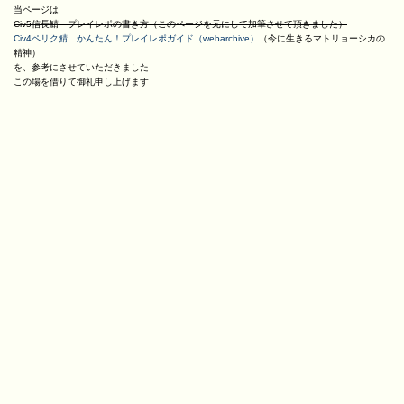
当ページは
Civ5信長鯖 プレイレポの書き方（このページを元にして加筆させて頂きました）
Civ4ペリク鯖 かんたん！プレイレポガイド（webarchive）
（今に生きるマトリョーシカの
精神）
を、参考にさせていただきました
この場を借りて御礼申し上げます