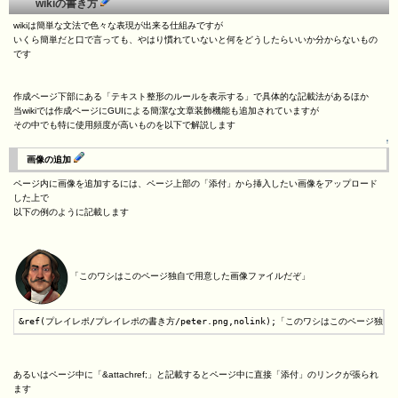
wikiの書き方
wikiは簡単な文法で色々な表現が出来る仕組みですが
いくら簡単だと口で言っても、やはり慣れていないと何をどうしたらいいか分からないもの
です
作成ページ下部にある「テキスト整形のルールを表示する」で具体的な記載法があるほか
当wikiでは作成ページにGUIによる簡潔な文章装飾機能も追加されていますが
その中でも特に使用頻度が高いものを以下で解説します
↑
画像の追加
ページ内に画像を追加するには、ページ上部の「添付」から挿入したい画像をアップロード
した上で
以下の例のように記載します
「このワシはこのページ独自で用意した画像ファイルだぞ」
&ref(プレイレポ/プレイレポの書き方/peter.png,nolink);「このワシはこのページ
あるいはページ中に「&attachref;」と記載するとページ中に直接「添付」のリンクが張られ
ます