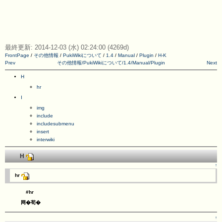
最終更新: 2014-12-03 (水) 02:24:00 (4269d)
FrontPage
/
その他情報
/
PukiWikiについて
/
1.4
/
Manual
/
Plugin
/
H-K
Prev
その他情報/PukiWikiについて/1.4/Manual/Plugin
Next
H
hr
I
img
include
includesubmenu
insert
interwiki
H
↑
hr
#hr
网�荀�
↑