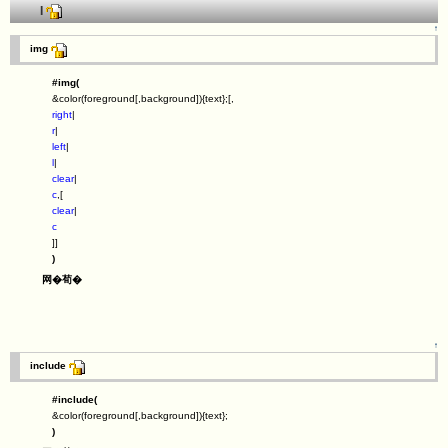
I
↑
img
#img(
&color(foreground[,background]){text};[,
right
|
r
|
left
|
l
|
clear
|
c
,[
clear
|
c
]]
)
网�荀�
↑
include
#include(
&color(foreground[,background]){text};
)