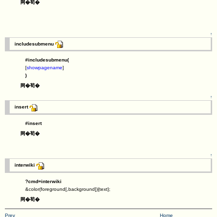
网�荀�
↑
includesubmenu
#includesubmenu(
[
showpagename
]
)
网�荀�
↑
insert
#insert
网�荀�
↑
interwiki
?cmd=interwiki
&color(foreground[,background]){text};
网�荀�
Prev
Home