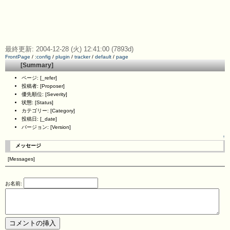
最終更新: 2004-12-28 (火) 12:41:00 (7893d)
FrontPage
/
:config
/
plugin
/
tracker
/
default
/
page
[Summary]
ページ: [_refer]
投稿者: [Proposer]
優先順位: [Severity]
状態: [Status]
カテゴリー: [Category]
投稿日: [_date]
バージョン: [Version]
↑
メッセージ
[Messages]
お名前: