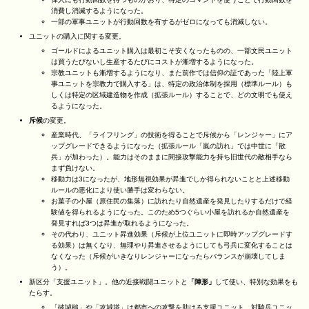
消費し消滅するようになった。
一部の軍事ユニットが行動回数を有するがゼロになっても消滅しない。
ユニットの購入に関する変更。
ゴールドによるユニット購入は最初こそ安くなったものの、一部文民ユニット
は買うたびないし生産するたびにコストが漸増するようになった。
宗教ユニットも漸増するようになり、また前作では信仰の証であった「陸上軍
事ユニットを宗教力で購入する」は、特定の政治体制を採用（標準ルール）も
しくは特定の区域建造物を作成（拡張ルール）することで、どの文明でも使え
るようになった。
斥候
の変更。
産業時代、「ライフリング」の技術を得ることで斥候から「レンジャー」にア
ップグレードできるようになった（拡張ルール「嵐の訪れ」では中世に「散
兵」が加わった）。能力はそのままに間接攻撃能力を持ち旧世代の敵相手なら
まず負けない。
移動力は3になったが、地形無視効果が昇進でしか得られないことと上述移動
ルールの悪化により使い勝手は変わらない。
お菓子の小屋（原住民の集落）に訪れたり自然遺産を発見したりするだけで経
験値を得られるようになった。このため5つぐらい小屋を訪れるか自然遺産を
発見すれば3つは昇進が取れるようになった。
その代わり、ユニット昇進効果（斥候が上位ユニットに即時アップグレードす
る効果）は無くなり、無理やり昇進させるようにしても弓兵に変化することは
なくなった（斥候がいきなりレンジャーになったらバランスが崩壊してしま
う）。
新区分「支援ユニット」。他の近接戦闘ユニットと
「陣形」
して使い、特別な効果をも
たらす。
「破城槌」や「攻城塔」は都市への攻撃を助ける支援ユニット。対騎兵ユニッ