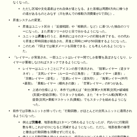
なくなった。
ただし区域や文化遺産はそれ自体が道となる。また首都は周囲6方向に橋つき
の道があるものとみなす（川を挟んでの移動力消費量が1で済む）。
昇進システムの変更。
昇進はユニット区分（「近接戦闘」や「軽騎兵」など）に基づいた独自のツリ
ーになった。また昇進ツリーがひと目で分かるようになった。
ユニットは
昇進
を行うと、基本的にはそのターンの行動を終了する。その代わ
り昇進と即時回復が統合され、昇進と同時にHPが50回復するようになった。
このため「7回までは被ダメージを回復できる」とも考えられるようになっ
た。
『レイヤー』が実装され、一部ユニットはレイヤー間でしか影響を及ぼさなくなり、レ
イヤーが重複しなければスタックできるようになった。
レイヤーはユニットごとにアイコンの形で表示され、「陸軍レイヤー（逆タマ
ネギ）」「文民レイヤー（ルーローの三角形）」「支援レイヤー（菱形）」
「宗教レイヤー（逆毛）」「交易レイヤー（逆矢印）」「海軍レイヤー(半円
+菱形)」「乗船レイヤー（横向きの旗）」「空軍レイヤー」の8つがある。
上述の仕様により、本作では例えば「剣士(軍事)+大将軍(文民)+破城槌
(支援)+使徒(宗教)」でスタックを組め、また「キャラベル船(海軍)+大
提督(文民)+乗船マスケット兵(乗船)」でもスタックを組めるようにな
った。
前作では宗教ユニットが持っていた「行動回数」がほとんどの文民ユニットに適用され
るようになった。
例えば
労働者
。地形改善は1ターンで終わるようになったが、代わりに行動回
数を有しこれがゼロになると消滅するようになった。ただし、地形改善の修理
と撤去は行動回数を消費せずに行える。
偉人にも行動回数を持つものがおり、特定のコマンドを使うことで行動回数を