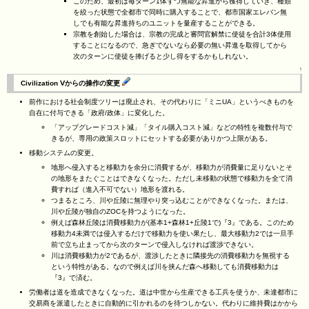
このため、最初は毎ターン1体ずつ無能な昇進から獲得していき、種類
を絞った状態で全都市で同時に購入することで、都市国家エレバン無
しでも有能な昇進持ちのユニットを量産することができる。
宗教を創始した場合は、宗教の完成と審問官解禁に使徒を合計3体使用
することになるので、急ぎでないなら必要の無い昇進を取得してから
次のターンに使徒を捧げると少し得をするかもしれない。
↑
Civilization Ⅴからの操作の変更
前作における社会制度ツリーは廃止され、その代わりに「ミニUA」というべきものを
自在に付与できる「政府/政体」に変化した。
「アップグレードコスト減」「タイル購入コスト減」などの特性を複数付与で
きるが、専用の政策スロットにセットする必要がありかつ上限がある。
移動システムの変更。
地形へ侵入すると移動力を余分に消費するが、移動力が消費量に足りないとそ
の地形をまたぐことはできなくなった。ただし未移動の状態で移動力を全て消
費すれば（進入不可でない）地形を渡れる。
つまるところ、川や丘陵に無理やり突っ込むことができなくなった。または、
川や丘陵が独自のZOCを持つようになった。
例えば森林丘陵は消費移動力が(基本1+森林1+丘陵1で)『3』である。このため
移動力4未満では侵入するだけで移動力を使い果たし、最大移動力2では一旦手
前で立ち止まってから次のターンで侵入しなければ渡渉できない。
川は消費移動力が2であるが、渡渉したときに隣接先の消費移動力を無視する
という特性がある。なので例えば川を挟んだ森へ移動しても消費移動力は
『3』で済む。
労働者は道を造成できなくなった。道は中世から生産できる工兵を使うか、未達都市に
交易商を派遣したときに自動的に引かれるのを待つしかない。代わりに維持費はかから