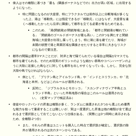
偉人はその種類に基づき「最も（隣接ボーナスなどでの）出力が高い区域」に出現する
ようになった。
特に問題になるのが大提督。特にフラクタルでは前作以上に分断海域が多くな
った上、港は「移動先」には指定できるが「移動元」にはならず、大提督を遠
くへ移動したかったら沿岸に隣接して都市を立てる必要が有るためである。
このため、「港(閉鎖港)が閉鎖海域にある」「都市と閉鎖港が離れてい
る」「閉鎖港のゴールドボーナスが最も高い」この3つを満たすと閉鎖
海域に大提督が出現し腐ってしまう。特に湖に港を建てたり、海域が
未開の状態で港と商業区域を隣接させたりすると非常に大きなリスク
になるので要注意。
都市の間隔は通常3マスごとだが、対岸と海で隔てられている場合は間隔が2マスでも
都市を建てられる。そのため現実のギリシャのような細かい群島やコペンハーゲンのよ
うに大陸に近接した島などに対しても都市を出しやすくなっている。しかし、完全な別
大陸や島でなければならない。
例として、「ブリテン島とアイルランド島」や「インドとスリランカ」や「北
海道と本州」などはこのルールが適用される。
反対に、「ジブラルタルとモロッコ」「スカンディナヴィア半島とユ
トランド半島」といった半島地形の場合はこのルールは適用されな
い。（史実マップで検証済み）
使徒やロックバンドの昇進は種類が多く、ランダムに抽選された3つから選ぶため優秀
な能力を狙って量産することは難しいが、実は一度選択した昇進は他の種類が全て選ば
れるまで選択肢として出てこないという仕様がある。（実際には3つ同時に表示される
ため、全種類-2つ分）
また、それらの昇進はユニットを購入した時点で選択肢が確定し、選択肢の除
外が適用されるのは次のターンからである。