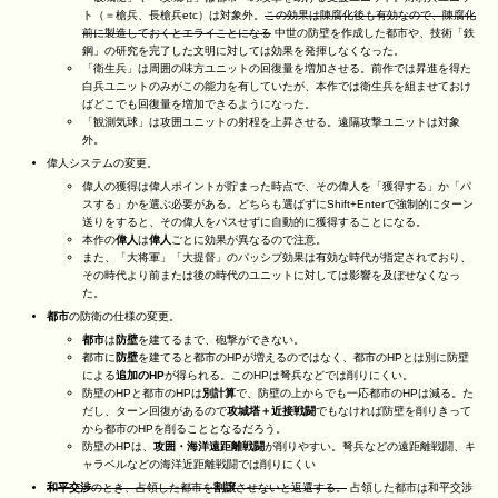
ト（＝槍兵、長槍兵etc）は対象外。
この効果は陳腐化後も有効なので、陳腐化
前に製造しておくとエライことになる
中世の防壁を作成した都市や、技術「鉄
鋼」の研究を完了した文明に対しては効果を発揮しなくなった。
「衛生兵」は周囲の味方ユニットの回復量を増加させる。前作では昇進を得た
白兵ユニットのみがこの能力を有していたが、本作では衛生兵を組ませておけ
ばどこでも回復量を増加できるようになった。
「観測気球」は攻囲ユニットの射程を上昇させる。遠隔攻撃ユニットは対象
外。
偉人システムの変更。
偉人の獲得は偉人ポイントが貯まった時点で、その偉人を「獲得する」か「パ
スする」かを選ぶ必要がある。どちらも選ばずにShift+Enterで強制的にターン
送りをすると、その偉人をパスせずに自動的に獲得することになる。
本作の
偉人
は
偉人
ごとに効果が異なるので注意。
また、「大将軍」「大提督」のパッシブ効果は有効な時代が指定されており、
その時代より前または後の時代のユニットに対しては影響を及ぼせなくなっ
た。
都市
の防衛の仕様の変更。
都市
は
防壁
を建てるまで、砲撃ができない。
都市に
防壁
を建てると都市のHPが増えるのではなく、都市のHPとは別に防壁
による
追加のHP
が得られる。このHPは弩兵などでは削りにくい。
防壁のHPと都市のHPは
別計算
で、防壁の上からでも一応都市のHPは減る。た
だし、ターン回復があるので
攻城塔＋近接戦闘
でもなければ防壁を削りきって
から都市のHPを削ることとなるだろう。
防壁のHPは、
攻囲・海洋遠距離戦闘
が削りやすい。弩兵などの遠距離戦闘、キ
ャラベルなどの海洋近距離戦闘では削りにくい
和平交渉
のとき、占領した都市を
割譲
させないと返還する。
占領した都市は和平交渉