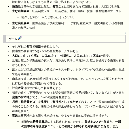
時に特に何もしなくても自勢力に取り込まれるようになった。
快適性
は前作の幸福度に類似。
都市ごと
に割り振られて適用される。人口2で1消費。
主な追加要素
：社会制度ツリー、社会政策、住宅、区域、技術・社会制度のブースト
前作とは別ゲームだと思ったほうがいい。
*1
主な廃止要素
：国際会議および外交勝利
、一方的な宣戦依頼、他文明あるいは都市国
家との和平の依頼
↑
ゲーム
それぞれの
都市
で
役割
を分担しよう。
快適性の余剰1につき2.5%の生産力ボーナスがある。
人口1
に対して
住宅1
、
人口2
に対して
快適性1
、
人口3
に対して
区域1
が目安。
丘陵と鉱山が早期生産の友人だ。資源あり農場より資源なし鉱山を優先する価値もある
かもしれない。
ほとんどの区域は区域との隣接ボーナスを持つ。トライアングル区域の作成が最も単純
で最も効果的だ。
山岳は友達。3つの山岳と隣接するタイルがあれば、そこにキャンパスを築くためだけ
に行動する価値が間違いなく存在する。
社会政策
は状況に応じて切り替えよう。
都市の近くに不可視のタイル（文明や都市国家の視界が届いていないタイル）があると
蛮族の前哨地
ができ、5～8の蛮族を生産する。
斥候（維持費ゼロ）を生産して監視役として立たせておく
ことで、蛮族の前哨地の生成
を防ぐことができる。未知の地域の探索が終わったら、ツンドラや雪原が斥候の新たな
左遷
赴任先だ。
蛮族
は
前哨地
がある限り沸き続ける。やるなら徹底的に早めに叩き潰そう。
前哨地は
経験値農場
にする戦略もある。ただし、
昇進を1つでも取ると、一部
の指導者を除き蛮族ユニットとの戦闘から得られる経験値は1になる。また、