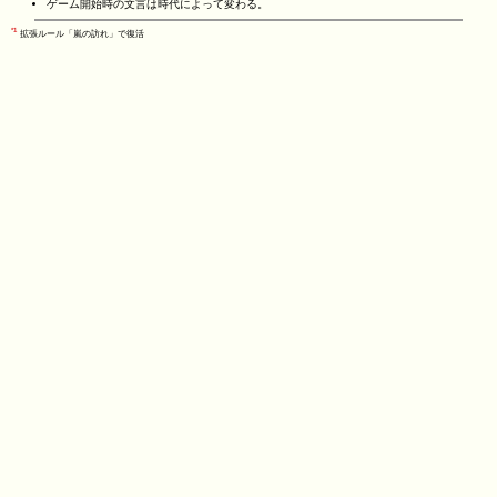
ゲーム開始時の文言は時代によって変わる。
*1
拡張ルール「嵐の訪れ」で復活