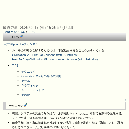
最終更新: 2026-03-17 (火) 16:36:57 (143d)
FrontPage
/
FAQ
/
TIPS
TIPS
公式のyoutubeチャンネル
ルールの概略を理解するためには、下記動画を見ることをおすすめする。
Civilization VI - First Look Videos (With Subtitles)>
How To Play Civilization VI - International Version (With Subtitles)
TIPS
テクニック
Civilization Ⅴからの操作の変更
ゲーム
グラフィック
ショートカットキー
その他
↑
テクニック
戦闘力システムの変更で斥候はだいぶ昇進しやすくなった。本作でも森林や丘陵を低コ
ストで突破できる昇進は強力なのでなるたけ蛮族を殴らせたい。
前作同様、海と海に挟まれた幅1タイルの地形に都市を建造すれば「海峡」として双方
を行き来できる。ただし要塞では渡れなくなった。