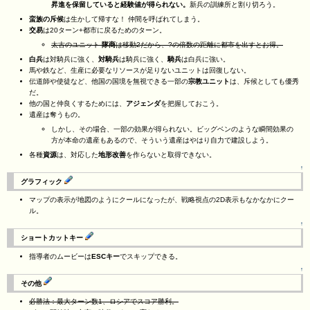
昇進を保留していると経験値が得られない。
新兵の訓練所と割り切ろう。
蛮族の斥候
は生かして帰すな！ 仲間を呼ばれてしまう。
交易
は20ターン+都市に戻るためのターン。
太古のユニット-
隊商
は移動2だから、?の倍数の距離に都市を出すとお得。
白兵
は対騎兵に強く、
対騎兵
は騎兵に強く、
騎兵
は白兵に強い。
馬や鉄など、生産に必要なリソースが足りないユニットは回復しない。
伝道師や使徒など、他国の国境を無視できる一部の
宗教ユニット
は、斥候としても優秀
だ。
他の国と仲良くするためには、
アジェンダ
を把握しておこう。
遺産は奪うもの。
しかし、その場合、一部の効果が得られない。ビッグベンのような瞬間効果の
方が本命の遺産もあるので、そういう遺産はやはり自力で建設しよう。
各種
資源
は、対応した
地形改善
を作らないと取得できない。
↑
グラフィック
マップの表示が地図のようにクールになったが、戦略視点の2D表示もなかなかにクー
ル。
↑
ショートカットキー
指導者のムービーは
ESCキー
でスキップできる。
↑
その他
必勝法：最大ターン数1、ロシアでスコア勝利。