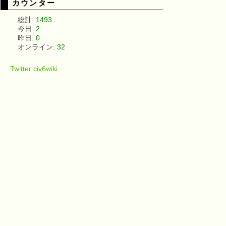
カウンター
総計:
1493
今日:
2
昨日:
0
オンライン:
32
Twitter civ6wiki