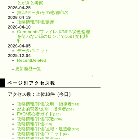
とがきと考察
2026-04-25
無印/データ/その他/都市名
2026-04-19
攻略情報/評価/遺産
2026-04-10
Comments/プレイレポ/NFP/労働倫理
を使わない緑のロシアで169T文化勝
利
2026-04-05
データ/ユニット
2025-12-04
RecentDeleted
→
更新履歴一覧
↑
ページ別アクセス数
アクセス数：上位10件（今日）
攻略情報/評価/文明・指導者
(449)
歴史的背景/文明・指導者
(202)
FAQ/初心者ガイド
(166)
攻略情報/評価/宗教
(139)
攻略情報/評価
(110)
攻略情報/評価/区域・建造物
(108)
攻略情報/評価/ユニット
(99)
攻略情報/評価/遺産