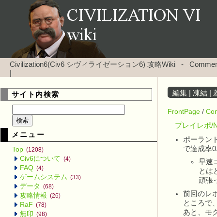
Civilization6(Civ6 シヴィライゼーション6) 攻略Wiki
-
Comm
|
編集
|
凍結
|
サイト内検索
FrontPage
/
Co
プレイレポ/
メニュー
ポーラン
で達成率0
Top
(1208)
Civ6について
(4)
早速
FAQ
(4)
とは
ゲームシステム
(33)
頑張
データ
(68)
前回のレ
攻略情報
(26)
ところで
RaF
(78)
あと、モ
無印
(98)