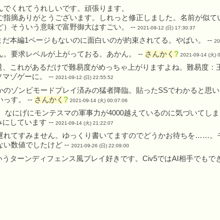
んでくれてうれしいです。頑張ります。
ご指摘ありがとうございます。しれっと修正しました。名前が似て
ど）そういう意味で富野御大はすごい。 --
2021-09-12 (日) 17:30:37
まだ本編1ページもないのに面白いのが約束されてる。やばい。 --
20
ん。要求レベルが上がっておる。あかん。 --
さんかく
?
2021-09-14 (火) 
退、これがあるだけで難易度がめっちゃ上がりますよね。難易度：
マゾゲーに。 --
2021-09-12 (日) 22:55:52
かのゾンビモードプレイ済みの猛者降臨。貼ったSSでわかると思
っす。 --
さんかく
?
2021-09-14 (火) 00:07:06
S。なにげにモンテスマの軍事力が4000越えているのに気づいてし
にしています --
2021-09-14 (火) 21:22:07
遅れてすみません。ゆっくり書いてますのでどうかお待ちを……。
ない数値でしたけど --
2021-09-26 (日) 22:09:00
うターンディフェンス風プレイ好きです。Civ5ではAI相手でもで