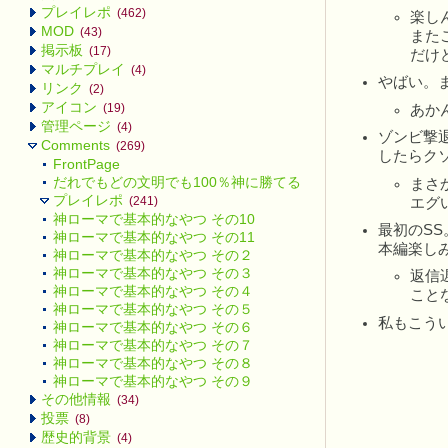
プレイレポ
(462)
楽し
MOD
(43)
また
掲示板
(17)
だけ
マルチプレイ
(4)
やばい。
リンク
(2)
アイコン
(19)
あか
管理ページ
(4)
ゾンビ撃
Comments
(269)
したらクソ
FrontPage
だれでもどの文明でも100％神に勝てる方法
まさ
プレイレポ
(241)
エグい
神ローマで基本的なやつ その10
最初のS
神ローマで基本的なやつ その11
本編楽しみ
神ローマで基本的なやつ その２
神ローマで基本的なやつ その３
返信
神ローマで基本的なやつ その４
こと
神ローマで基本的なやつ その５
私もこうい
神ローマで基本的なやつ その６
神ローマで基本的なやつ その７
神ローマで基本的なやつ その８
神ローマで基本的なやつ その９
その他情報
(34)
投票
(8)
歴史的背景
(4)