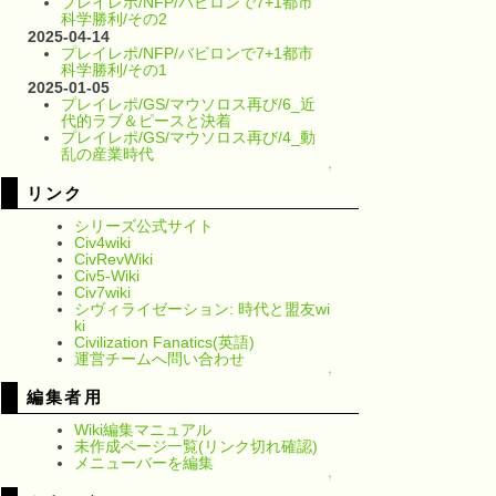
プレイレポ/NFP/バビロンで7+1都市
科学勝利/その2
2025-04-14
プレイレポ/NFP/バビロンで7+1都市
科学勝利/その1
2025-01-05
プレイレポ/GS/マウソロス再び/6_近
代的ラブ＆ピースと決着
プレイレポ/GS/マウソロス再び/4_動
乱の産業時代
↑
リンク
シリーズ公式サイト
Civ4wiki
CivRevWiki
Civ5-Wiki
Civ7wiki
シヴィライゼーション: 時代と盟友wi
ki
Civilization Fanatics(英語)
運営チームへ問い合わせ
↑
編集者用
Wiki編集マニュアル
未作成ページ一覧(リンク切れ確認)
メニューバーを編集
↑