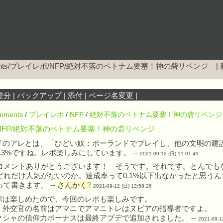
ents/プレイレポ/NFP/絶対不落のベトナム要塞！神の砦リベンジ
|
差分
|
バックアップ
|
添付
|
ページ名変更
|
mments
/
プレイレポ
/
NFP
/
絶対不落のベトナム要塞！神の砦リベンジ
NFP/絶対不落のベトナム要塞！神の砦リベンジ
ドのアレとは、「ひどい奴：ポーランドでプレイし、他の文明の建
.3%ですね。レポ楽しみにしています。 --
2021-09-12 (日) 11:01:49
コメントありがとうございます！ そうです。それです。とんでも
どれだけ人気がないのか。達成率って0.1%以下出なかったと思う
って書きます。 --
さんかく
?
2021-09-12 (日) 13:58:26
ポは楽しめたので、今回のレポも楽しみです。
、外交官の名前はアマニでアマニトレはヌビアの指導者ですよ。
クシャの信仰力ボーナスは最終アプデで追加されました。 --
2021-09-1