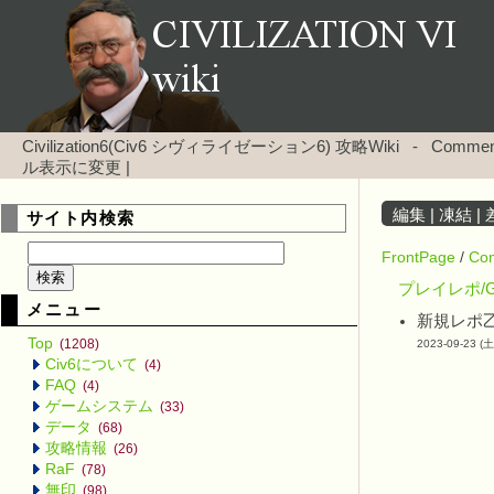
Civilization6(Civ6 シヴィライゼーション6) 攻略Wiki
-
Comm
ル表示に変更
|
編集
|
凍結
|
サイト内検索
FrontPage
/
Co
プレイレポ/
メニュー
新規レポ
Top
(1208)
2023-09-23 (土
Civ6について
(4)
FAQ
(4)
ゲームシステム
(33)
データ
(68)
攻略情報
(26)
RaF
(78)
無印
(98)