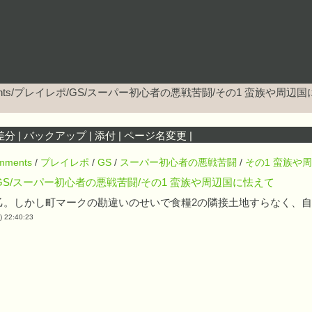
ents/プレイレポ/GS/スーパー初心者の悪戦苦闘/その1 蛮族や周辺
差分
|
バックアップ
|
添付
|
ページ名変更
|
mments
/
プレイレポ
/
GS
/
スーパー初心者の悪戦苦闘
/
その1 蛮族や
GS/スーパー初心者の悪戦苦闘/その1 蛮族や周辺国に怯えて
乙。しかし町マークの勘違いのせいで食糧2の隣接土地すらなく、自
) 22:40:23