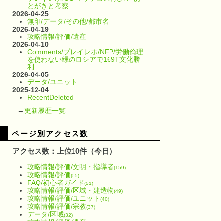
とがきと考察
2026-04-25
無印/データ/その他/都市名
2026-04-19
攻略情報/評価/遺産
2026-04-10
Comments/プレイレポ/NFP/労働倫理
を使わない緑のロシアで169T文化勝
利
2026-04-05
データ/ユニット
2025-12-04
RecentDeleted
→
更新履歴一覧
↑
ページ別アクセス数
アクセス数：上位10件（今日）
攻略情報/評価/文明・指導者
(159)
攻略情報/評価
(55)
FAQ/初心者ガイド
(51)
攻略情報/評価/区域・建造物
(49)
攻略情報/評価/ユニット
(40)
攻略情報/評価/宗教
(37)
データ/区域
(32)