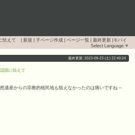
国に怯えて
|
新規
|
子ページ作成
|
ページ一覧
|
最終更新
|
モバイ
Select Language
▼
最終更新: 2023-09-23 (土) 22:40:24
周辺国に怯えて
然遺産からの宗教的植民地も狙えなかったのは痛いですね --