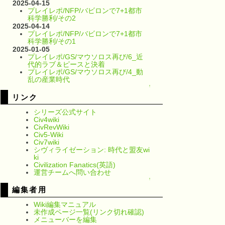
2025-04-15
プレイレポ/NFP/バビロンで7+1都市
科学勝利/その2
2025-04-14
プレイレポ/NFP/バビロンで7+1都市
科学勝利/その1
2025-01-05
プレイレポ/GS/マウソロス再び/6_近
代的ラブ＆ピースと決着
プレイレポ/GS/マウソロス再び/4_動
乱の産業時代
↑
リンク
シリーズ公式サイト
Civ4wiki
CivRevWiki
Civ5-Wiki
Civ7wiki
シヴィライゼーション: 時代と盟友wi
ki
Civilization Fanatics(英語)
運営チームへ問い合わせ
↑
編集者用
Wiki編集マニュアル
未作成ページ一覧(リンク切れ確認)
メニューバーを編集