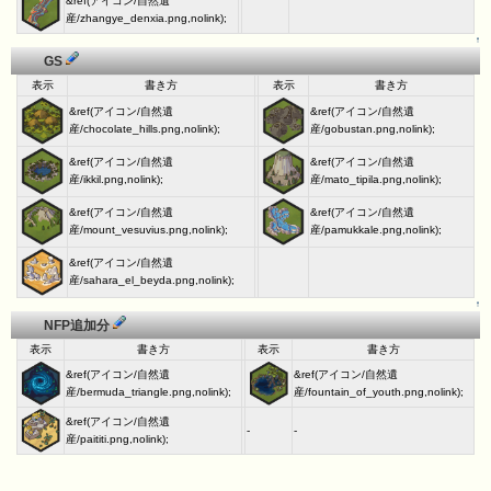
&ref(アイコン/自然遺
産/zhangye_denxia.png,nolink);
↑
GS
表示
書き方
表示
書き方
&ref(アイコン/自然遺
&ref(アイコン/自然遺
産/chocolate_hills.png,nolink);
産/gobustan.png,nolink);
&ref(アイコン/自然遺
&ref(アイコン/自然遺
産/ikkil.png,nolink);
産/mato_tipila.png,nolink);
&ref(アイコン/自然遺
&ref(アイコン/自然遺
産/mount_vesuvius.png,nolink);
産/pamukkale.png,nolink);
&ref(アイコン/自然遺
産/sahara_el_beyda.png,nolink);
↑
NFP追加分
表示
書き方
表示
書き方
&ref(アイコン/自然遺
&ref(アイコン/自然遺
産/bermuda_triangle.png,nolink);
産/fountain_of_youth.png,nolink);
&ref(アイコン/自然遺
-
-
産/paititi.png,nolink);