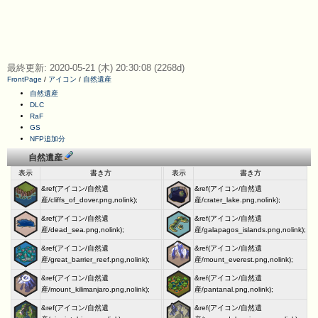
最終更新: 2020-05-21 (木) 20:30:08 (2268d)
FrontPage
/
アイコン
/
自然遺産
自然遺産
DLC
RaF
GS
NFP追加分
自然遺産
表示
書き方
表示
書き方
&ref(アイコン/自然遺
&ref(アイコン/自然遺
産/cliffs_of_dover.png,nolink);
産/crater_lake.png,nolink);
&ref(アイコン/自然遺
&ref(アイコン/自然遺
産/dead_sea.png,nolink);
産/galapagos_islands.png,nolink);
&ref(アイコン/自然遺
&ref(アイコン/自然遺
産/great_barrier_reef.png,nolink);
産/mount_everest.png,nolink);
&ref(アイコン/自然遺
&ref(アイコン/自然遺
産/mount_kilimanjaro.png,nolink);
産/pantanal.png,nolink);
&ref(アイコン/自然遺
&ref(アイコン/自然遺