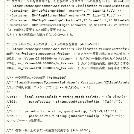
** マウスカーソルを画面端においたときのマップスクロールの感度を下げる [#z76d1383]

''「Steam\SteamApps\common\Sid Meier's Civilization VI\Base\Assets\UI\W
''<Container  ID="LeftScreenEdge"  Anchor="L,T" Size="2,Full" />''

''<Container  ID="RightScreenEdge" Anchor="R,T" Size="2,Full" />''

''<Container  ID="TopScreenEdge" Anchor="L,T" Size="Full,2" Offset="0,0"
''<Container  ID="BottomScreenEdge" Anchor="L,B" Size="Full,2" Offset="0
「2」の部分を変更すると感度を変更できる。

大きくすると画面端から離れてもスクロールする。

** デフォルトのカメラの高さ、カメラの傾きを変更 [#z85a5d82]

''「Steam\SteamApps\common\Sid Meier's Civilization VI\Base\Artdefs\Cam
85行、<m_fValue>45.000000</m_fValue>　（ カメラが一番高い時のカメラの傾き
101行、<m_fValue>55.000000</m_fValue>　（ カメラが一番低い時のカメラの傾き
120行、<m_fValue>600.000000</m_fValue>　（ カメラの最高高度。値を大きくする
136行、<m_fValue>120.000000</m_fValue>　（ カメラの最低高度。値を小さくする
//** 外交画面のバグの修正 [#z40ce966]

//''「Steam\SteamApps?\common\Sid Meier's Civilization VI\Base\Assets\U
//以下の通り変更（コメントアウトは -- を入れるとｏｋ！）

//

//951：''　local parseTooltip = string.match(tooltip, "-?[0-9]+$");''

//952：'' -- parseTooltip = string.gsub(parseTooltip, "[%s]","");''

//

//955：''　parseTooltip = string.gsub(tooltip, "-?[0-9]+$","");''

//956：'' -- parseTooltip = string.gsub(parseTooltip, "[%p]","");''

//アップデートで修正済み

//** 都市パネル上のボタンの位置を変更する [#dbfb85b1]
