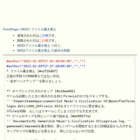
FrontPage
/
MOD
/
ファイル書き換え
追加された行は
この色
です。
削除された行は
この色
です。
MOD/ファイル書き換え
へ行く。
MOD/ファイル書き換え の差分を削除
#author("2021-01-05T17:34:30+09:00","","")
#author("2021-01-05T17:37:28+09:00","","")
* ファイル書き換え [#w2f1bdbf]

正規の手段でのMOD導入ではない方法。

''必ずバックアップ''を取りましょう。

** オープニングロゴのスキップ [#u2dea96b]

ゲームを起動したときに表示される2KとFiraxisのロゴをスキップする。

''「Steam\SteamApps\common\Sid Meier's Civilization VI\Base\Platforms\
logos.bk2とLOGO_2KFiraxis.bk2をダミーファイルに置き換える。

※fileを削除、もしくはリネームしてしまうだけでも大丈夫です。

** ゲームやマップを同じシード値で始める [#e289577a]

''「Documents\My Games\Sid Meier's Civilization VI\Logs\Lua.log」''

gameseedとmapseedを書き留め、新しいゲームを開始するときに詳細設定から入力する。

マップサイズや速度などを変えると、同じにならないので注意。
