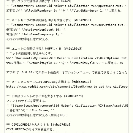
** 古いグラボで無理やり動かす [#r510e4e9]

''「Documents\My Games\Sid Meier's Civilization VI\AppOptions.txt」''

37行目の''「AllowSWRenderer 0」''を''「AllowSWRenderer 1」''に変える。

** オートセーブの数や間隔を10より大きくする [#z5428581]

''「Documents\My Games\Sid Meier's Civilization VI\UserOptions.txt」''

6行目の''「AutoSaveKeepCount 10」''

9行目の''「AutoSaveFrequency 1」''

それぞれの数字を任意に変える。

** ユニットの自動切り替えをOFFにする [#h2e1b0e5]

ユニットの自動切り替えをなくす。

%%''「Documents\My Games\Sid Meier's Civilization VI\UserOptions.txt」''
%%60行目の''「AutoUnitCycle 1」''を''「AutoUnitCycle 0」''に変える。%%

アプデ（1.0.0.38）でスタート画面の「オプションメニュー」で変更できるようになった。

** メインメニューにCIVILOPEDIAを表示する [#ddbea533]

https://www.reddit.com/r/civ/comments/59ao6k/how_to_add_the_civilopedia
** 日本語フォントのサイズを大きくする [#i8034279]

フォントのサイズを変更する。

''「Steam\SteamApps\common\Sid Meier's Civilization VI\Base\Assets\UI\F
''各行末''の''「FontSize=」''

それぞれの数字を任意に変える（推奨は18）。

** CIVILOPEDIAを大きくする [#vba27d3a]

CIVILOPEDIAのサイズを変更する。
