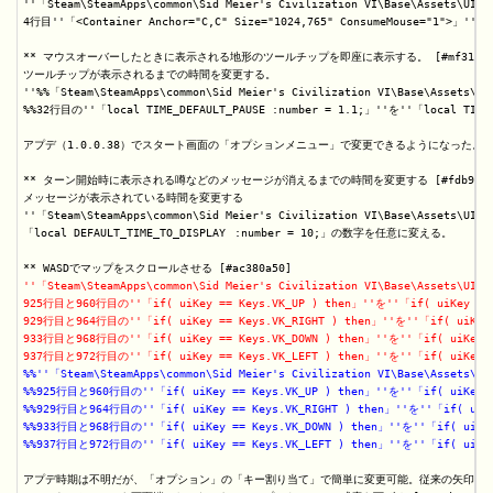
''「Steam\SteamApps\common\Sid Meier's Civilization VI\Base\Assets\UI\C
4行目''「<Container Anchor="C,C" Size="1024,765" ConsumeMouse="1">」''を
** マウスオーバーしたときに表示される地形のツールチップを即座に表示する。 [#mf31e9df
ツールチップが表示されるまでの時間を変更する。

''%%「Steam\SteamApps\common\Sid Meier's Civilization VI\Base\Assets\UI
%%32行目の''「local TIME_DEFAULT_PAUSE :number = 1.1;」''を''「local TIME
アプデ（1.0.0.38）でスタート画面の「オプションメニュー」で変更できるようになった。

** ターン開始時に表示される噂などのメッセージが消えるまでの時間を変更する [#fdb9fb2e
メッセージが表示されている時間を変更する

''「Steam\SteamApps\common\Sid Meier's Civilization VI\Base\Assets\UI\P
「local DEFAULT_TIME_TO_DISPLAY	:number = 10;」の数字を任意に変える。

''「Steam\SteamApps\common\Sid Meier's Civilization VI\Base\Assets\UI\W
925行目と960行目の''「if( uiKey == Keys.VK_UP ) then」''を''「if( uiKey == K
929行目と964行目の''「if( uiKey == Keys.VK_RIGHT ) then」''を''「if( uiKey =
933行目と968行目の''「if( uiKey == Keys.VK_DOWN ) then」''を''「if( uiKey ==
937行目と972行目の''「if( uiKey == Keys.VK_LEFT ) then」''を''「if( uiKey
%%''「Steam\SteamApps\common\Sid Meier's Civilization VI\Base\Assets\UI
%%925行目と960行目の''「if( uiKey == Keys.VK_UP ) then」''を''「if( uiKey ==
%%929行目と964行目の''「if( uiKey == Keys.VK_RIGHT ) then」''を''「if( uiKey
%%933行目と968行目の''「if( uiKey == Keys.VK_DOWN ) then」''を''「if( uiKey 
%%937行目と972行目の''「if( uiKey == Keys.VK_LEFT ) then」''を''「if( uiKe
アプデ時期は不明だが、「オプション」の「キー割り当て」で簡単に変更可能。従来の矢印キー