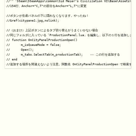
//''「Steam\SteamApps\common\Sid Meier's Civilization VI\Base\Assets\UI
//154行、Anchor="C,T"の部分をAnchor="L,T"に変更

//ボタンが生産パネルの下に隠れなくなります。やったね！

//&ref(citypane1.jpg,nolink);

//（おまけ）上記ボタンによるタブ切り替えがうまくいかない場合

//同じフォルダに入っている「ProductionPanel.lua」を編集し、以下の１行を追加します
// function OnCityPanelProductionOpen()

//	m_isQueueMode = false;

//	Open();

//	m_tabs.SelectTab(m_productionTab);    -- この行を追加する

// end
