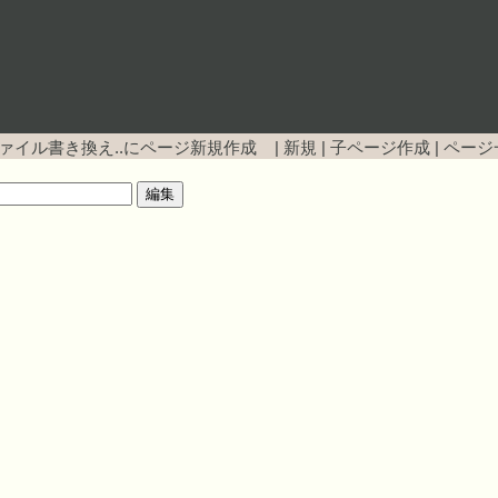
ファイル書き換え..にページ新規作成 |
新規
|
子ページ作成
|
ページ