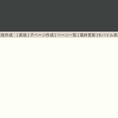
新規作成 |
新規
|
子ページ作成
|
ページ一覧
|
最終更新
|
モバイル表