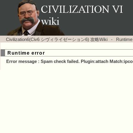
Civilization6(Civ6 シヴィライゼーション6) 攻略Wiki
-
Runtime
Runtime error
Error message : Spam check failed. Plugin:attach Match:ipco