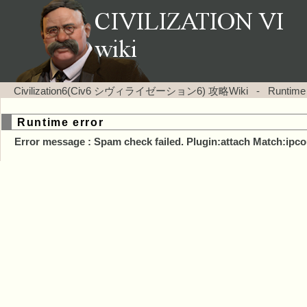
Civilization6(Civ6 シヴィライゼーション6) 攻略Wiki
-
Runtime
Runtime error
Error message : Spam check failed. Plugin:attach Match:ipco