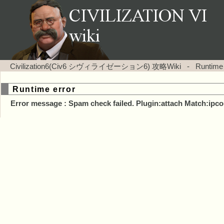
Civilization6(Civ6 シヴィライゼーション6) 攻略Wiki
-
Runtime
Runtime error
Error message : Spam check failed. Plugin:attach Match:ipco