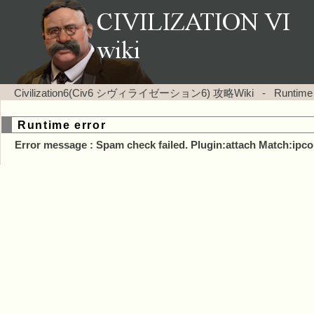
Civilization6(Civ6 シヴィライゼーション6) 攻略Wiki
-
Runtime
Runtime error
Error message : Spam check failed. Plugin:attach Match:ipco