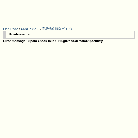
FrontPage
/
Civ6について
/
商品情報(購入ガイド)
Runtime error
Error message : Spam check failed. Plugin:attach Match:ipcountry