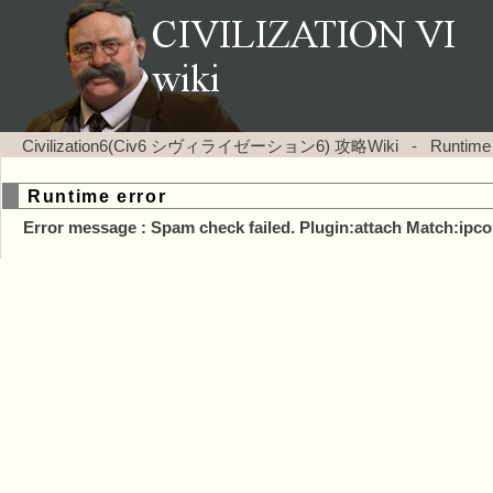
Civilization6(Civ6 シヴィライゼーション6) 攻略Wiki
-
Runtime
Runtime error
Error message : Spam check failed. Plugin:attach Match:ipco