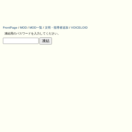
FrontPage
/
MOD
/
MOD一覧
/
文明・指導者追加
/
VOICELOID
凍結用のパスワードを入力してください。