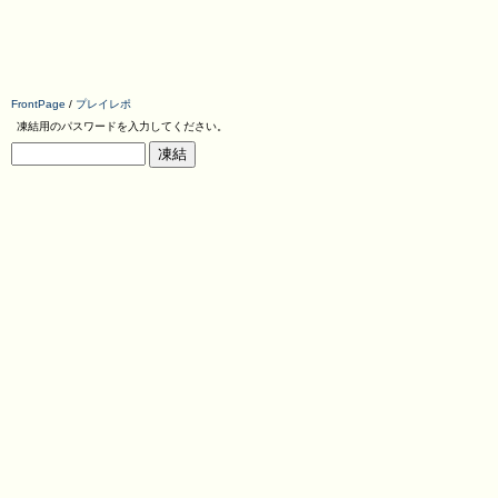
FrontPage
/
プレイレポ
凍結用のパスワードを入力してください。