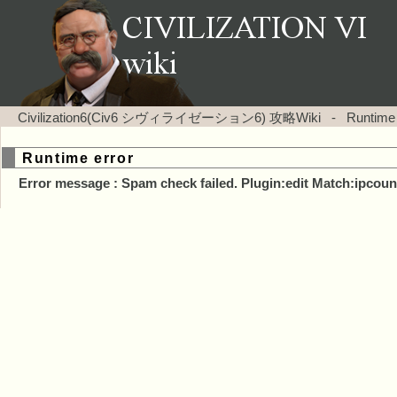
Civilization6(Civ6 シヴィライゼーション6) 攻略Wiki
-
Runtime
Runtime error
Error message : Spam check failed. Plugin:edit Match:ipcoun