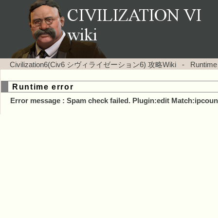
Civilization6(Civ6 シヴィライゼーション6) 攻略Wiki
-
Runtime
Runtime error
Error message : Spam check failed. Plugin:edit Match:ipcoun