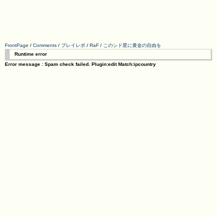
FrontPage
/
Comments
/
プレイレポ
/
RaF
/
このシド星に黄金の自由を
Runtime error
Error message : Spam check failed. Plugin:edit Match:ipcountry