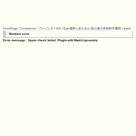
FrontPage
/
Comments
/
プレイレポ
/
GS
/
Epic無料に釣られた初心者の非戦科学勝利
/
part1
Runtime error
Error message : Spam check failed. Plugin:edit Match:ipcountry