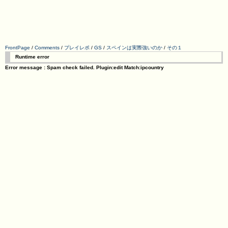
FrontPage
/
Comments
/
プレイレポ
/
GS
/
スペインは実際強いのか
/
その１
Runtime error
Error message : Spam check failed. Plugin:edit Match:ipcountry