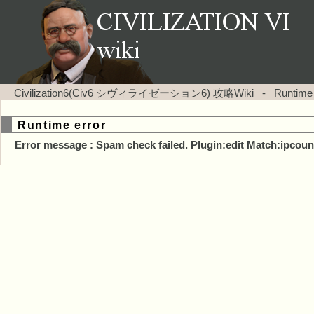
Civilization6(Civ6 シヴィライゼーション6) 攻略Wiki
-
Runtime
Runtime error
Error message : Spam check failed. Plugin:edit Match:ipcoun