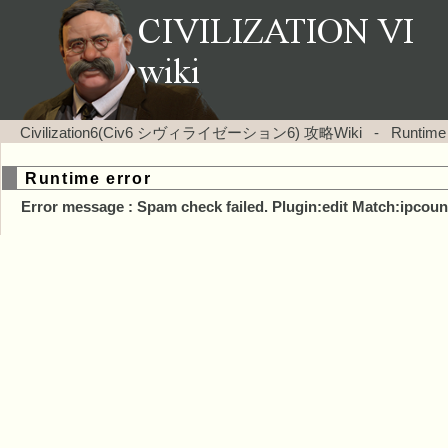
Civilization6(Civ6 シヴィライゼーション6) 攻略Wiki
-
Runtime
Runtime error
Error message : Spam check failed. Plugin:edit Match:ipcoun