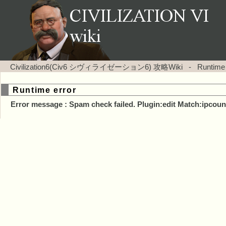
Civilization6(Civ6 シヴィライゼーション6) 攻略Wiki
-
Runtime
Runtime error
Error message : Spam check failed. Plugin:edit Match:ipcoun