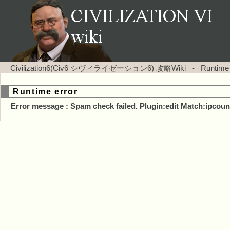
Civilization6(Civ6 シヴィライゼーション6) 攻略Wiki
-
Runtime
Runtime error
Error message : Spam check failed. Plugin:edit Match:ipcoun