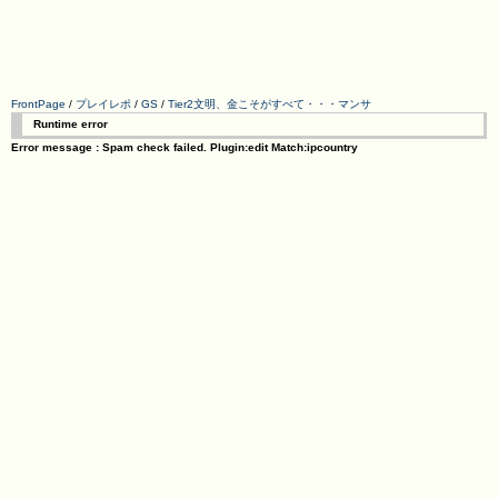
FrontPage
/
プレイレポ
/
GS
/
Tier2文明、金こそがすべて・・・マンサ
Runtime error
Error message : Spam check failed. Plugin:edit Match:ipcountry