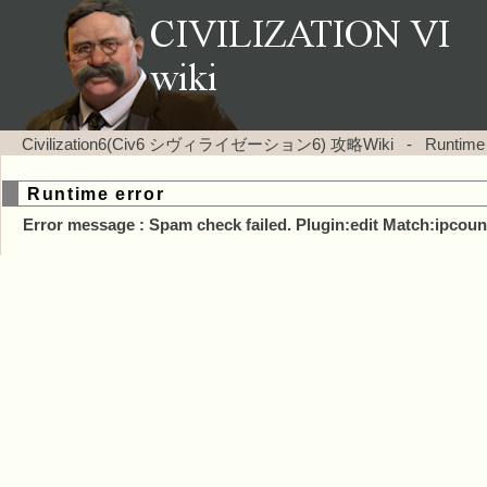
Civilization6(Civ6 シヴィライゼーション6) 攻略Wiki
-
Runtime
Runtime error
Error message : Spam check failed. Plugin:edit Match:ipcoun