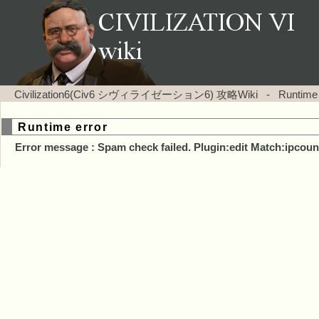
Civilization6(Civ6 シヴィライゼーション6) 攻略Wiki
-
Runtime
Runtime error
Error message : Spam check failed. Plugin:edit Match:ipcoun