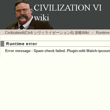
Civilization6(Civ6 シヴィライゼーション6) 攻略Wiki
-
Runtime
Runtime error
Error message : Spam check failed. Plugin:edit Match:ipcoun