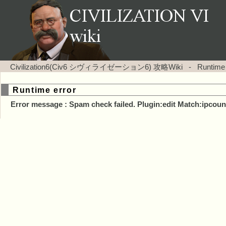
Civilization6(Civ6 シヴィライゼーション6) 攻略Wiki
-
Runtime
Runtime error
Error message : Spam check failed. Plugin:edit Match:ipcoun