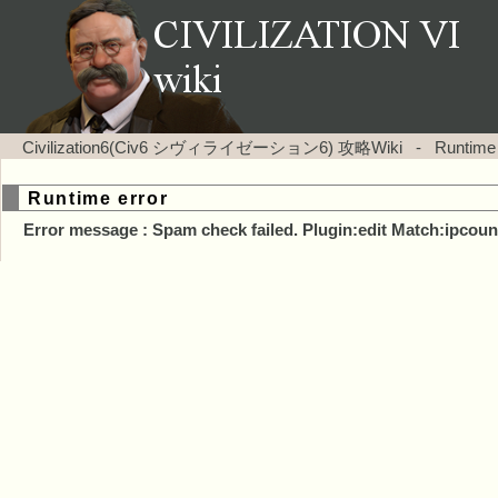
Civilization6(Civ6 シヴィライゼーション6) 攻略Wiki
-
Runtime
Runtime error
Error message : Spam check failed. Plugin:edit Match:ipcoun