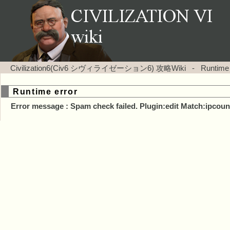
Civilization6(Civ6 シヴィライゼーション6) 攻略Wiki
-
Runtime
Runtime error
Error message : Spam check failed. Plugin:edit Match:ipcoun