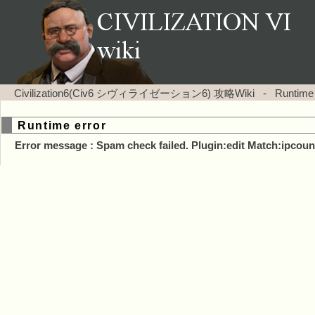
Civilization6(Civ6 シヴィライゼーション6) 攻略Wiki
-
Runtime
Runtime error
Error message : Spam check failed. Plugin:edit Match:ipcoun