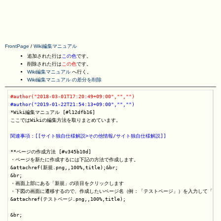
FrontPage
/
Wiki編集マニュアル
追加された行は
この色
です。
削除された行は
この色
です。
Wiki編集マニュアル
へ行く。
Wiki編集マニュアル の差分を削除
#author("2018-03-01T17:20:49+09:00","","")
#author("2019-01-22T21:54:13+09:00","","")
*Wiki編集マニュアル [#l12dfb16]

ここではWikiの編集方法を取りまとめています。

関連事項：[[サイト独自仕様解説>その他情報/サイト独自仕様解説]]
**ページの作成方法 [#v345b10d]

・ページを新たに作成するには下記の方法で作成します。

&attachref(新規.png,,100%,title);&br;

&br;

・画面上部にある「新規」の項目をクリックします

・下図の画面に遷移するので、作成したいページ名（例：「テストページ」）を入力して「編集
&attachref(テストページ.png,,100%,title);

&br;
