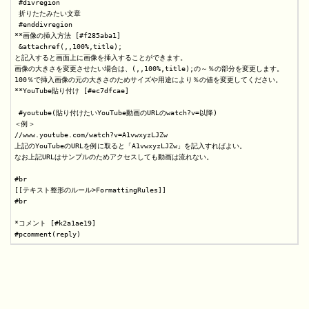
 #divregion

 折りたたみたい文章

 #enddivregion

**画像の挿入方法 [#f285aba1]

 &attachref(,,100%,title);

と記入すると画面上に画像を挿入することができます。

画像の大きさを変更させたい場合は、(,,100%,title);の～％の部分を変更します。

100％で挿入画像の元の大きさのためサイズや用途により％の値を変更してください。

**YouTube貼り付け [#ec7dfcae]

 #youtube(貼り付けたいYouTube動画のURLのwatch?v=以降)

＜例＞

//www.youtube.com/watch?v=A1vwxyzLJZw

上記のYouTubeのURLを例に取ると「A1vwxyzLJZw」を記入すればよい。

なお上記URLはサンプルのためアクセスしても動画は流れない。

#br

[[テキスト整形のルール>FormattingRules]]

#br

*コメント [#k2a1ae19]
