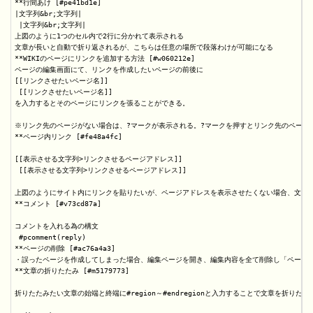
**行間あけ [#pe41bd1e]

|文字列&br;文字列|

 |文字列&br;文字列|

上図のように1つのセル内で2行に分かれて表示される

文章が長いと自動で折り返されるが、こちらは任意の場所で段落わけが可能になる

**WIKIのページにリンクを追加する方法 [#w060212e]

ページの編集画面にて、リンクを作成したいページの前後に

[[リンクさせたいページ名]]

 [[リンクさせたいページ名]]

を入力するとそのページにリンクを張ることができる。

※リンク先のページがない場合は、?マークが表示される。?マークを押すとリンク先のページが
**ページ内リンク [#fe48a4fc]

[[表示させる文字列>リンクさせるページアドレス]]

 [[表示させる文字列>リンクさせるページアドレス]]

上図のようにサイト内にリンクを貼りたいが、ページアドレスを表示させたくない場合、文字列
**コメント [#v73cd87a]

コメントを入れる為の構文

 #pcomment(reply)

**ページの削除 [#ac76a4a3]

・誤ったページを作成してしまった場合、編集ページを開き、編集内容を全て削除し「ページの
**文章の折りたたみ [#m5179773]

折りたたみたい文章の始端と終端に#region～#endregionと入力することで文章を折り