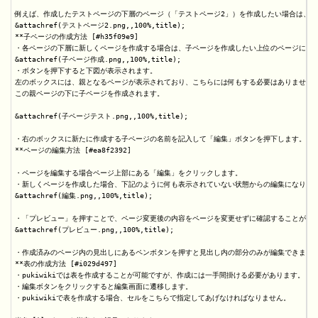
例えば、作成したテストページの下層のページ（「テストページ2」）を作成したい場合は、下
&attachref(テストページ2.png,,100%,title);

**子ページの作成方法 [#h35f09e9]

・各ページの下層に新しくページを作成する場合は、子ページを作成したい上位のページに移動
&attachref(子ページ作成.png,,100%,title);

・ボタンを押下すると下図が表示されます。

左のボックスには、親となるページが表示されており、こちらには何もする必要はありません。
この親ページの下に子ページを作成されます。

&attachref(子ページテスト.png,,100%,title);

・右のボックスに新たに作成する子ページの名前を記入して「編集」ボタンを押下します。

**ページの編集方法 [#ea8f2392]

・ページを編集する場合ページ上部にある「編集」をクリックします。

・新しくページを作成した場合、下記のように何も表示されていない状態からの編集になります
&attachref(編集.png,,100%,title);

・「プレビュー」を押すことで、ページ変更後の内容をページを変更せずに確認することができ
&attachref(プレビュー.png,,100%,title);

・作成済みのページ内の見出しにあるペンボタンを押すと見出し内の部分のみが編集できます。
**表の作成方法 [#i029d497]

・pukiwikiでは表を作成することが可能ですが、作成には一手間掛ける必要があります。

・編集ボタンをクリックすると編集画面に遷移します。

・pukiwikiで表を作成する場合、セルをこちらで指定してあげなければなりません。
