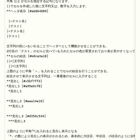
半角【|】がセルを指定する記号になります。

||でセルを作成した後に文字列又は、数字を入力します。

**ヘッダ表示 [#ab864089]

 |~テスト名|

 |テスト| 

|~テスト名|

|テスト|

文字列の前に~をいれることでヘッダーとして機能させることができる。

2行目の「テスト」のセルと比べて~を入れたセルの色が変更されており表が見やすくなっていま
**セルの結合 [#m0ce3a18]

||>|文字列|

 ||>|文字列|

上図のように半角「＞」を入れることでセルの結合を行うことができる。

結合させて表示させる文字列は、一番最後のセルに入力すること

**見出し [#x5bf7ff3]

*見出し1 [#a99e0cf8]

 *見出し1

**見出し2 [#eea14e10]

 **見出し2

***見出し3 [#d350c534]

 ***見出し3

上図のように半角｢*｣を入れると見出し表示となる

「*」の数により見出しの表示がかわるため、基本的に大項目、中項目、小項目のように分類す