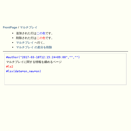
FrontPage
/
マルチプレイ
追加された行は
この色
です。
削除された行は
この色
です。
マルチプレイ
へ行く。
マルチプレイ の差分を削除
#author("2017-03-18T12:15:24+09:00","","")
#ls2
#lsx(date=on,new=on)