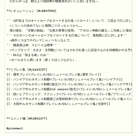
**レギュレーション [#v884f09d]

''・10T前までのオートセーブをロードする行為（リロード）について、三回まで己に許します'
　→こういうの決めてないと無限にリロっちゃうから……

　僕の場合、『宗教の創始』『古典大将軍の採用』『アポロン神殿の建立』に失敗した場合が主
''・そのターンのオートセーブをリロードする行為について、無制限に己に許します''

　→操作ミスはウチのシマじゃノーカンなんで。

''・難易度は神、スピードは標準''

　→マップタイプ・大きさ・文明数についてはそれぞれ違った設定のものを何種類かやる予定な
''・DLCは『強まる嵐』のみ''

　→セールきたら買います（鼻くそほじりながら）。

**リプレイ集 [#j6a43297]

[[・通常プレイ>プレイレポ/GS/シュメールプレイ集/通常プレイ]]

[[・パンゲア小ルネサンス制覇>プレイレポ/GS/シュメールプレイ集/パンゲア小]]

[[・パンゲア中ルネサンス制覇(敗北)>プレイレポ/GS/シュメールプレイ集/パンゲア中]]

[[・パンゲア中ルネサンス制覇2nd season(敗北)>プレイレポ/GS/シュメールプレイ集/パン
[[・狙いとプランニング、テクニック>プレイレポ/GS/シュメールプレイ集/プランニングとテク
[[・パンゲア中ルネサンス制覇第三次聖杯戦争>プレイレポ/GS/シュメールプレイ集/パンゲア中
[[・大陸中ルネサンス制覇>プレイレポ/GS/シュメールプレイ集/大陸中]]

**コメント欄 [#h38423f7]
