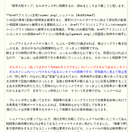
　『標準大陸マップ』をルネサンス中に制覇するか、諦めるところまで書こうと思います。

**&ref(アイコン/文明/sumer.png);シュメール [#z6914eef]

|~伝説の勇者|蛮族の前哨地を破壊すると、通常のゴールドボーナスに加えて原住民の集落と同
|~戦闘車|始めから解禁される重騎兵ユニット。&ref(アイコン/ミニアイコン/strength.p
|~ジッグラト|始めから解禁される改善施設。平地にのみ建設可能。&ref(アイコン/ミニアイコン/sci
|~エンキドゥの冒険&ref(アイコン/指導者/gilgamesh.png);|同盟国と戦争
　ジッグラトもメチャクチャ強くて、たぶん一文明だけ滅ぼせれば、後はジッグラト敷き詰めて
……がまあ、自分がやるのは制覇勝利なんで、けっきょく戦闘車ですね。

騎士までの時間が非常に長いのですが、ぶっちゃけ騎士なんて無くても、防壁がなければコスパ
なので、『あぶみ』は必須研究ですが基本的にラッシュしません。カタパルトと戦闘車で中世後
　ギルガメシュ（知ってますか？fateのキャラですよ）のパッシヴスキルであるエンキドゥ
　ギルガメシュのパッシヴスキルであるエンキドゥの冒険ですが、空気能力に見えて実は意味
この『同じ相手』のなかに実は“蛮族”も含まれており、戦争相手が蛮族と殴り合ってると近く
太古戦争で蛮族の横槍が入ったとき、蛮族と戦争相手が殴りあうように位置を調整することで無傷
まあ太古戦争以外だと大して意味のないテクニックですが、けっきょく太古戦争が一番大事です
だからまあマジで　太古ラッシュ特化というか　そういう生き物ですね　シュメールは

　プレイレポ中にも書いてますが、戦闘車の生産＋ジッグラトだけで古典黄金自体に向けて+8の
古典黄金で宗教ボーナスをもらえれば、宗教創始もかなり安定して出来ます。

僕のプレイは宗教で軍事力をサポートして制覇するのが基本路線になります。

　シュメールしか使ってないんで、他の文明と比較してのシュメールの良いところってあんまり
戦闘車の維持費が0なのは考えてみるとメチャクチャ大きい気がしてきました。『物量で押す』
多方面作戦をする上でもユニットの数は要求されるけども、シュメールの場合は維持費がゼロの