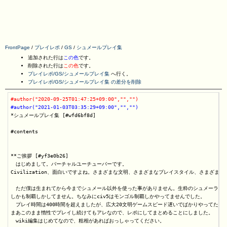
FrontPage
/
プレイレポ
/
GS
/
シュメールプレイ集
追加された行は
この色
です。
削除された行は
この色
です。
プレイレポ/GS/シュメールプレイ集
へ行く。
プレイレポ/GS/シュメールプレイ集 の差分を削除
#author("2020-09-25T01:47:25+09:00","","")
#author("2021-01-03T03:35:29+09:00","","")
*シュメールプレイ集 [#wfd6bf8d]

#contents

**ご挨拶 [#yf3e0b26]

　はじめまして。バーチャルユーチューバーです。

Civilization、面白いですよね。さまざまな文明、さまざまなプレイスタイル、さまざま
　ただ僕は生まれてから今までシュメール以外を使った事がありません。生粋のシュメーラー（
しかも制覇しかしてません。ちなみにciv5はモンゴル制覇しかやってませんでした。

　プレイ時間は400時間を超えましたが、広大20文明ゲームスピード遅いでばかりやってたの
まあこのまま惰性でプレイし続けてもアレなので、レポにしてまとめることにしました。

　wiki編集はじめてなので、粗相があればおっしゃってください。
