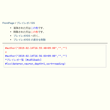
FrontPage
/
プレイレポ
/
GS
追加された行は
この色
です。
削除された行は
この色
です。
プレイレポ/GS
へ行く。
プレイレポ/GS の差分を削除
#author("2019-02-14T16:55:48+09:00","","")
z
#author("2019-02-14T16:56:03+09:00","","")
*プレイレポ一覧 [#ud51badc]
#lsx(date=on,new=on,depth=1,sort=reading)