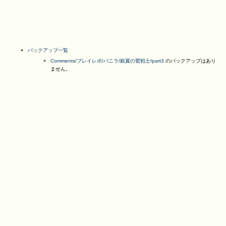
バックアップ一覧
Comments/プレイレポ/バニラ/銀翼の鷲戦士/part3
のバックアップはあり
ません。