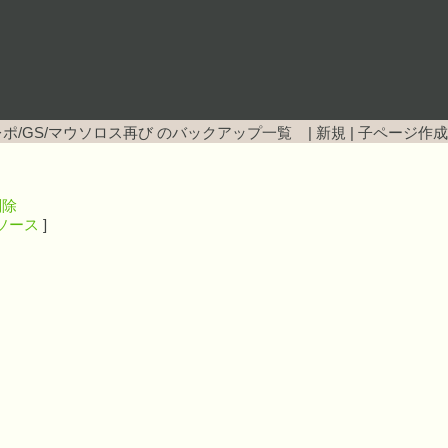
ポ/GS/マウソロス再び
のバックアップ一覧 |
新規
|
子ページ作成
削除
ソース
]