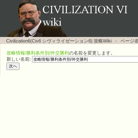
Civilization6(Civ6 シヴィライゼーション6) 攻略Wiki
-
ページ
攻略情報/勝利条件別/外交勝利
の名前を変更します。
新しい名前: