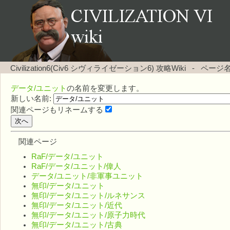
Civilization6(Civ6 シヴィライゼーション6) 攻略Wiki
-
ページ
データ/ユニット
の名前を変更します。
新しい名前:
関連ページもリネームする
関連ページ
RaF/データ/ユニット
RaF/データ/ユニット/偉人
データ/ユニット/非軍事ユニット
無印/データ/ユニット
無印/データ/ユニット/ルネサンス
無印/データ/ユニット/近代
無印/データ/ユニット/原子力時代
無印/データ/ユニット/古典